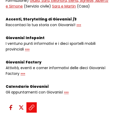
Formazione)
Giulia, Sara, Eleonora, Elena, Agnese, Alberto
e Simone
(Servizio civile)
Sara e Martin
(Casa)
Accenti, Storytelling di Giovanisì /3
Raccontaci la tua storia con Giovanisì!
»»»
Giovanisì Infopoint
I ventuno punti informativi e i dieci sportelli mobili
provinciali
»»»
Giovanisì Factory
Attività, eventi e corner informativi delle dieci Giovanisì
Factory
»»»
Calendario Giovanisì
Gli appuntamenti con Giovanisì
»»»
Condividi sui social:
Condividi su Facebook - apre una n
Condividi su X - apre una nuova
Copia il link e condividi - a