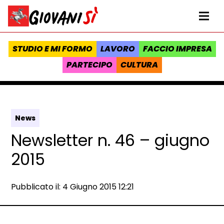
Vai al contenuto
Homepage Giovanisì - Progetto della Regione Toscana
Me
STUDIO E MI FORMO
LAVORO
FACCIO IMPRESA
PARTECIPO
CULTURA
News
Newsletter n. 46 – giugno
2015
Data e ora:
Pubblicato il: 4 Giugno 2015 12:21