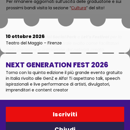
Per rimanere aggiornati sull’uscita delle graduatorie e sui
prossimi bandi visita la sezione “
Cultura
” del sito!
10 ottobre 2026
Si ringrazia
Anti Social Social Park
e
Let’s Festival
per la
Teatro del Maggio – Firenze
collaborazione e il ruolo centrale svolto come facilitatori
nella creazione e animazione del network creato.
NEXT GENERATION FEST 2026
Torna con la quinta edizione il più grande evento gratuito
in Italia rivolto alle GenZ e Alfa! Ti aspettano talk, speech
VAI AL CALENDARIO (in aggiornamento):
ispirazionali e live performance di artisti, divulgatori,
imprenditori e content creator
Iscriviti
Chiudi