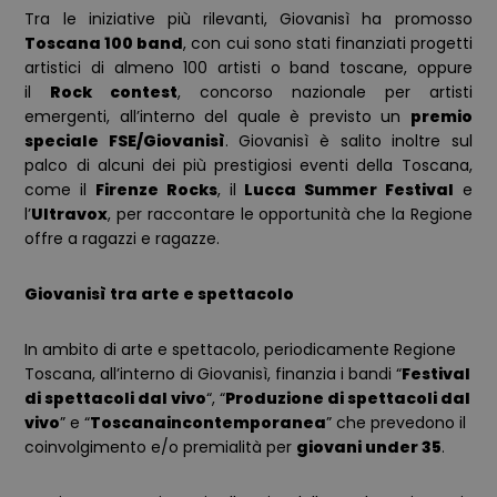
Tra le iniziative più rilevanti, Giovanisì ha promosso
Toscana 100 band
, con cui sono stati finanziati progetti
artistici di almeno 100 artisti o band toscane,
oppure
il
Rock contest
,
concorso nazionale per artisti
emergenti, all’interno del quale è previsto un
premio
speciale FSE/Giovanisì
.
Giovanisì è salito inoltre sul
palco di alcuni dei più prestigiosi eventi della Toscana,
come il
Firenze Rocks
, il
Lucca Summer Festival
e
l’
Ultravox
, per raccontare le opportunità che la Regione
offre a ragazzi e ragazze.
Giovanisì tra arte e spettacolo
In ambito di arte e spettacolo, periodicamente Regione
Toscana, all’interno di Giovanisì, finanzia i bandi “
Festival
di spettacoli dal vivo
“, “
Produzione di spettacoli dal
vivo
” e “
Toscanaincontemporanea
” che prevedono il
coinvolgimento e/o premialità per
giovani under 35
.