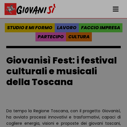
Vai al contenuto
Homepage Giovanisì - Progetto della Regione Toscana
Me
STUDIO E MI FORMO
LAVORO
FACCIO IMPRESA
PARTECIPO
CULTURA
Giovanisì Fest: i festival
culturali e musicali
della Toscana
Da tempo la Regione Toscana, con il progetto Giovanisì,
ha avviato processi innovativi e trasformativi, capaci di
cogliere energia, visioni e proposte dei giovani toscani,