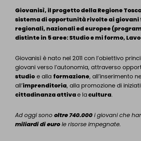
Giovanisì, il progetto della Regione Tosc
sistema di opportunità rivolte ai giovani 
regionali, nazionali ed europee (program
distinte in 5 aree: Studio e mi formo, Lav
Giovanisì
è nato nel 2011 con l’obiettivo princ
giovani verso l’autonomia, attraverso opportun
studio
e alla
formazione
, all’inserimento 
all’
imprenditoria
, alla promozione di inizia
cittadinanza attiva
e la
cultura
.
Ad oggi sono
oltre 740.000
i giovani che han
miliardi di euro
le risorse impegnate.