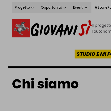
Vai al contenuto
Progetto
Opportunità
Eventi
#StoriePos
Il proget
Homepage Giovanisì - Progetto della Regione Tos
l’autonomi
STUDIO E MI
Chi siamo