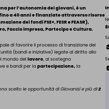
I
ana per l’autonomia dei giovani, è un
fino a 40 anni
e finanziate attraverso risorse
N
mazione dei fondi FSE+, FESR e FEASR),
8
oro, Faccio impresa, Partecipo e Cultura.
Sc
ipale di favorire il processo di transizione dei
I
ità (bandi e iniziative) legate al diritto allo
S
nel mondo del
lavoro
, al sostegno
tive e bandi per la
partecipazione,
la
V
no scelto le opportunità di Giovanisì e più di
2