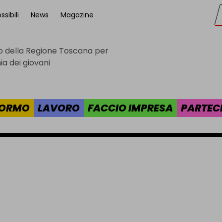
sibili
News
Magazine
to della Regione Toscana per
cana
a dei giovani
 FORMO
LAVORO
FACCIO IMPRESA
PARTEC