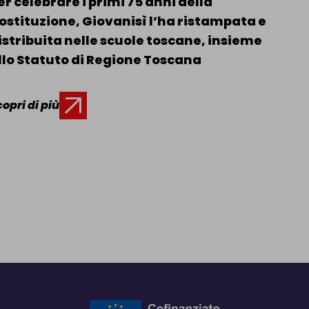
er celebrare i primi 75 anni della
ostituzione, Giovanisì l’ha ristampata e
istribuita nelle scuole toscane, insieme
llo Statuto di Regione Toscana
opri di più