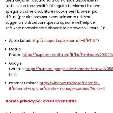
della Regione Toscana sarà comunque disponibile in
tutte le sue funzionalità. Di seguito forniamo i link che
spiegano come disabilitare i cookie per i browser più
diffusi (per altri browser eventualmente utilizzati
suggeriamo di cercare questa opzione nell’help del
software normalmente disponibile attraverso il tasto F1):
Apple Safari:
http://support.apple.com/it-it/HT1677
Mozilla
Firefox:
https://support.mozilla.org/it/kb/Eliminare%20i%20
Google
Chrome:
https://support.google.com/chrome/answer/95
hl=it
Internet Explorer:
http://windows.microsoft.com/it-
it/internet-explorer/delete-manage-cookies#ie=ie-11
Norme privacy per eventi EventBrite