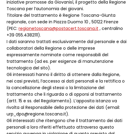
iniziative promosse da Giovanisì, il progetto della Regione
Toscana per l’autonomia dei giovani.
Titolare del trattamento è Regione Toscana-Giunta
regionale, con sede in Piazza Duomo 10 , 50122 Firenze
(PEC:
regionetoscana@postacert.toscana.it
, centralino
+39 055.4382111).
I dati saranno trattati esclusivamente dal personale e dai
collaboratori della Regione o delle imprese
espressamente nominate come responsabili del
trattamento (ad es. per esigenze di manutenzione
tecnologica del sito).
Gli interessati hanno il diritto di ottenere dalla Regione,
nei casi previsti, l’accesso ai dati personali e la rettifica o
la cancellazione degli stessi o la limitazione del
trattamento che li riguarda o di opporsi al trattamento
(artt. 15 e ss. del Regolamento). L’apposita istanza va
rivolta al Responsabile della protezione dei dati (email:
urp_dpo@regione.toscana.it).
Gli interessati che ritengono che il trattamento dei dati
personali a loro riferiti effettuato attraverso questo
servizio avvenga in violazione di quanto previsto dal