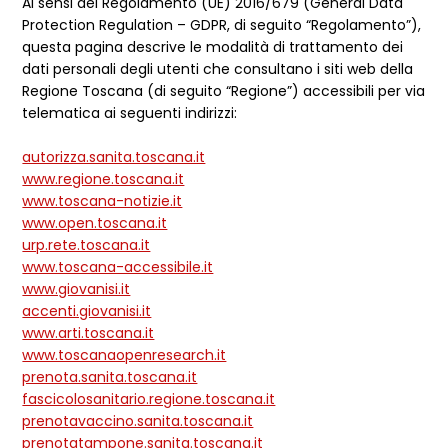
Ai sensi del Regolamento (UE) 2016/679 (General Data
Protection Regulation – GDPR, di seguito “Regolamento”),
questa pagina descrive le modalità di trattamento dei
dati personali degli utenti che consultano i siti web della
Regione Toscana (di seguito “Regione”) accessibili per via
telematica ai seguenti indirizzi:
autorizza.sanita.toscana.it
www.regione.toscana.it
www.toscana-notizie.it
www.open.toscana.it
urp.rete.toscana.it
www.toscana-accessibile.it
www.giovanisi.it
accenti.giovanisi.it
www.arti.toscana.it
www.toscanaopenresearch.it
prenota.sanita.toscana.it
fascicolosanitario.regione.toscana.it
prenotavaccino.sanita.toscana.it
prenotatampone.sanita.toscana.it