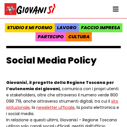
Vai al contenuto
Homepage Giovanisì - Progetto della Regione Toscana
Me
STUDIO E MI FORMO
LAVORO
FACCIO IMPRESA
PARTECIPO
CULTURA
Social Media Policy
Giovanisì, il progetto della Regione Toscana per
l’autonomia dei giovani,
comunica con i propri utenti
e stakeholders, oltre che attraverso il numero verde 800
098 719, anche attraverso strumenti digitali, tra cui il
sito
istituzionale
, la
newsletter ufficiale
, la posta elettronica e
i social media.
In relazione a questi ultimi, Giovanisì – Regione Toscana
utilizza solo canali social ufficiali, gestiti dall’Ufficio