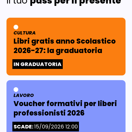
Il tuo
pass per il presente
CULTURA
AREA TEMATICA:
Libri gratis anno Scolastico
2026-27: la graduatoria
IN GRADUATORIA
LAVORO
AREA TEMATICA:
Voucher formativi per liberi
professionisti 2026
SCADE:
15/09/2026 12:00