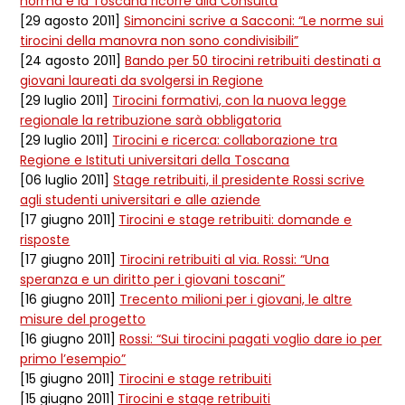
norma e la Toscana ricorre alla Consulta
[29 agosto 2011]
Simoncini scrive a Sacconi: “Le norme sui
tirocini della manovra non sono condivisibili”
[24 agosto 2011]
Bando per 50 tirocini retribuiti destinati a
giovani laureati da svolgersi in Regione
[29 luglio 2011]
Tirocini formativi, con la nuova legge
regionale la retribuzione sarà obbligatoria
[29 luglio 2011]
Tirocini e ricerca: collaborazione tra
Regione e Istituti universitari della Toscana
[06 luglio 2011]
Stage retribuiti, il presidente Rossi scrive
agli studenti universitari e alle aziende
[17 giugno 2011]
Tirocini e stage retribuiti: domande e
risposte
[17 giugno 2011]
Tirocini retribuiti al via. Rossi: “Una
speranza e un diritto per i giovani toscani”
[16 giugno 2011]
Trecento milioni per i giovani, le altre
misure del progetto
[16 giugno 2011]
Rossi: “Sui tirocini pagati voglio dare io per
primo l’esempio”
[15 giugno 2011]
Tirocini e stage retribuiti
[15 giugno 2011]
Tirocini e stage retribuiti