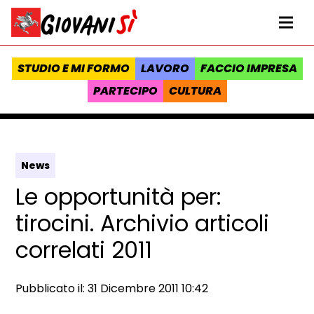
Vai al contenuto
Homepage Giovanisì - Progetto della Regione Toscana
Me
STUDIO E MI FORMO
LAVORO
FACCIO IMPRESA
PARTECIPO
CULTURA
News
Le opportunità per:
tirocini. Archivio articoli
correlati 2011
Data e ora:
Pubblicato il: 31 Dicembre 2011 10:42