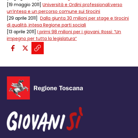
[19 maggio 2011]
Università e Ordini professionali:verso
un’intesa e un percorso comune sui tirocini
[29 aprile 2011]
Dalla giunta 30 milioni per stage e tirocini
di qualità, intesa Regione parti sociali
[13 aprile 2011]
I primi 98 milioni per i giovani. Rossi: “Un
impegno per tutta la legislatura”
Condividi sui social:
Condividi su Facebook - apre una n
Condividi su X - apre una nuova
Copia il link e condividi - a