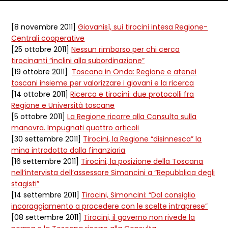
Dettagli articolo
[8 novembre 2011]
Giovanisì, sui tirocini intesa Regione-
Centrali cooperative
[25 ottobre 2011]
Nessun rimborso per chi cerca
tirocinanti “inclini alla subordinazione”
[19 ottobre 2011]
Toscana in Onda: Regione e atenei
toscani insieme per valorizzare i giovani e la ricerca
[14 ottobre 2011]
Ricerca e tirocini: due protocolli fra
Regione e Università toscane
[5 ottobre 2011]
La Regione ricorre alla Consulta sulla
manovra. Impugnati quattro articoli
[30 settembre 2011]
Tirocini, la Regione “disinnesca” la
mina introdotta dalla finanziaria
[16 settembre 2011]
Tirocini, la posizione della Toscana
nell’intervista dell’assessore Simoncini a “Repubblica degli
stagisti”
[14 settembre 2011]
Tirocini, Simoncini: “Dal consiglio
incoraggiamento a procedere con le scelte intraprese”
[08 settembre 2011]
Tirocini, il governo non rivede la