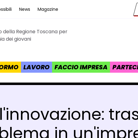
sibili
News
Magazine
to della Regione Toscana per
cana
a dei giovani
 FORMO
LAVORO
FACCIO IMPRESA
PARTEC
ll'innovazione: tr
blema in un'impr