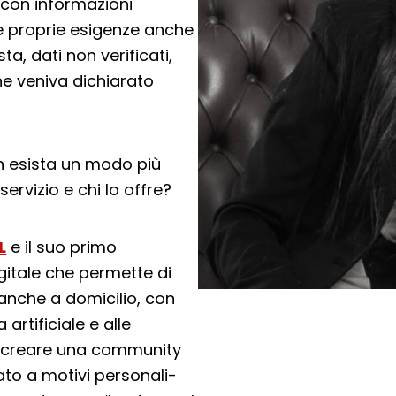
, con informazioni
e proprie esigenze anche
a, dati non verificati,
che veniva dichiarato
on esista un modo più
servizio e chi lo offre?
L
e il suo primo
igitale che permette di
 anche a domicilio, con
 artificiale e alle
o é creare una community
gato a motivi personali-