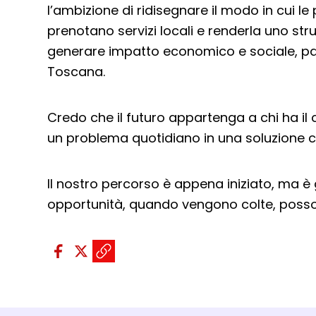
l’ambizione di ridisegnare il modo in cui l
prenotano servizi locali e renderla uno s
generare impatto economico e sociale, pa
Toscana.
Credo che il futuro appartenga a chi ha il
un problema quotidiano in una soluzione c
Il nostro percorso è appena iniziato, ma è 
opportunità, quando vengono colte, posso
Condividi sui social:
Condividi su Facebook - apre u
Condividi su X - apre una nu
Copia il link e condividi -