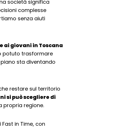
na società significa
ecisioni complesse
rtiamo senza aiuti
e ai giovani in Toscana
o potuto trasformare
 piano sta diventando
e restare sul territorio
i si può scegliere di
a propria regione.
i Fast in Time, con