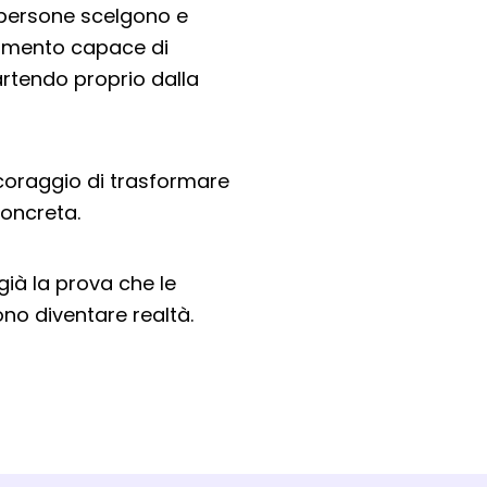
e persone scelgono e
trumento capace di
rtendo proprio dalla
 coraggio di trasformare
oncreta.
già la prova che le
no diventare realtà.
na nuova finestra del browser
ova finestra del browser
 apre una nuova finestra del browser