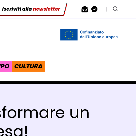
Iscriviti alla
newsletter
Contattaci via
Contattaci 
Cerca n
IPO
CULTURA
asformare un
esa!