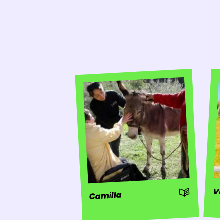
: Storia
V
Camilla