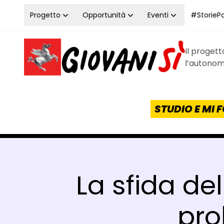
Vai al contenuto
Progetto
Opportunità
Eventi
#StoriePos
Il proget
Homepage Giovanisì - Progetto della Regione Tos
l’autonomi
STUDIO E MI
La sfida de
pro