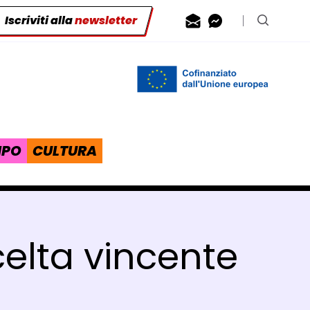
Iscriviti alla
newsletter
Contattaci via
Contattaci 
Cerca n
IPO
CULTURA
celta vincente