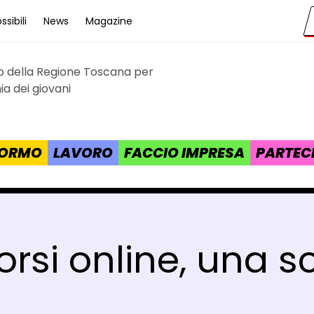
sibili
News
Magazine
to della Regione Toscana per
cana
a dei giovani
 FORMO
LAVORO
FACCIO IMPRESA
PARTEC
orsi online, una s