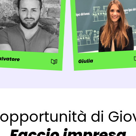
:
alvatore
Giulia
: Storia
 opportunità di Gio
Faccio impresa