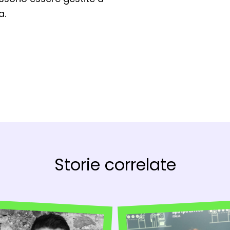
a.
na nuova finestra del browser
ova finestra del browser
 apre una nuova finestra del browser
Storie correlate