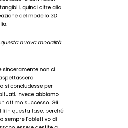
gibili, quindi oltre alla
eazione del modello 3D
ia.
su questa nuova modalità
he sinceramente non ci
 aspettassero
a si concludesse per
abituati. Invece abbiamo
un ottimo successo. Gli
li in questa fase, perché
o sempre l’obiettivo di
ssono essere gestite a