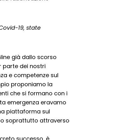
Covid-19, state
line già dallo scorso
 parte dei nostri
nza e competenze sul
mpio proponiamo la
enti che si formano con i
uesta emergenza eravamo
a piattaforma sul
amo soprattutto attraverso
screto successo, è