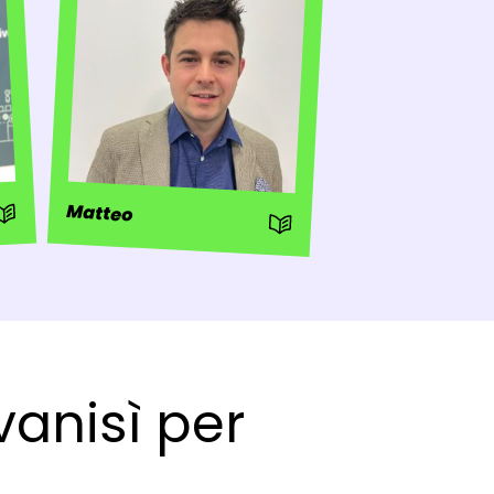
 Storia
Matteo
: Storia
vanisì per