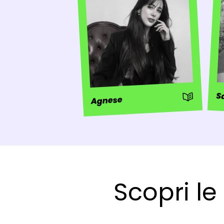
: Storia
S
Agnese
Scopri le