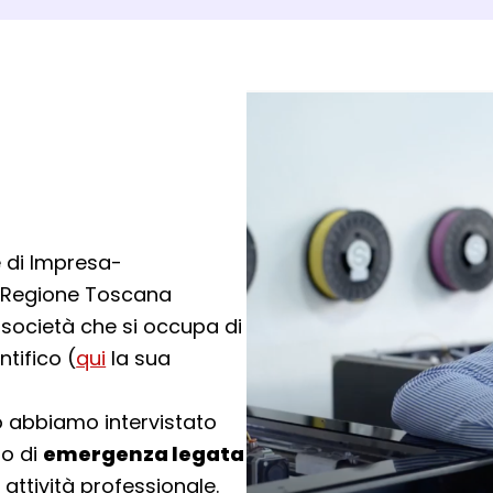
 di Impresa-
a Regione Toscana
a società che si occupa di
tifico (
qui
la sua
 lo abbiamo intervistato
to di
emergenza legata
 attività professionale.