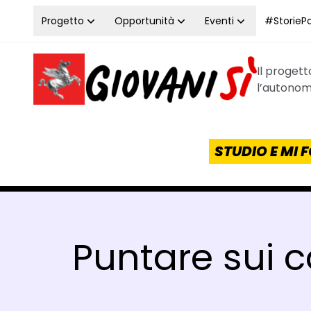
Vai al contenuto
Progetto
Opportunità
Eventi
#StoriePos
Il proget
Homepage Giovanisì - Progetto della Regione Tos
l’autonomi
STUDIO E MI
Puntare sui c