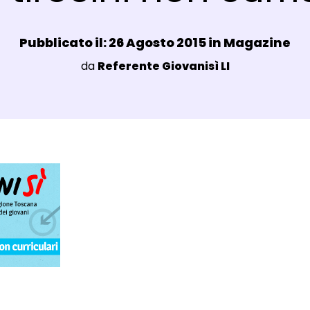
Data e ora:
Pubblicato il: 26 Agosto 2015 in
Magazine
Luogo:
da
Referente Giovanisì LI
agli Post Magazine