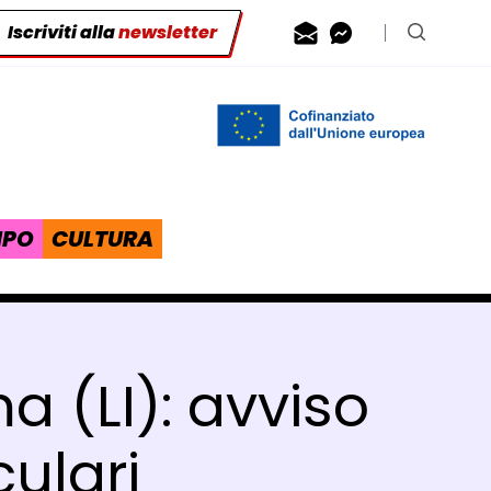
Iscriviti alla
newsletter
Contattaci via
Contattaci 
Cerca n
IPO
CULTURA
 (LI): avviso
culari