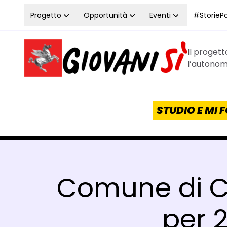
Vai al contenuto
Progetto
Opportunità
Eventi
#StoriePos
Il proget
Homepage Giovanisì - Progetto della Regione Tos
l’autonomi
STUDIO E MI
Comune di Ca
per 2