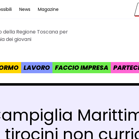
sibili
News
Magazine
to della Regione Toscana per
cana
a dei giovani
 FORMO
LAVORO
FACCIO IMPRESA
PARTEC
mpiglia Marittima
 tirocini non curri