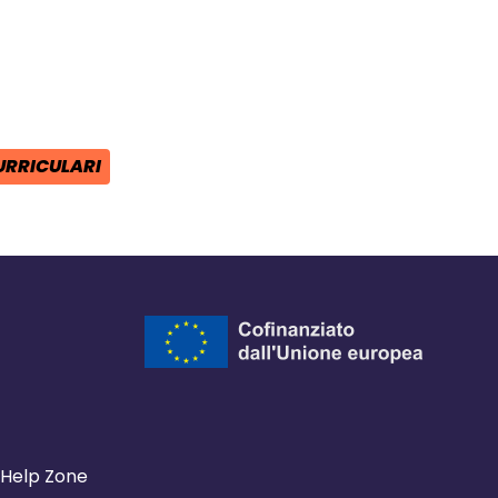
ra del browser
l browser
 finestra del browser
URRICULARI
Help Zone