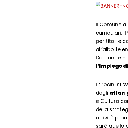
Il Comune d
curriculari. 
per titoli e 
all’albo tel
Domande en
l’Impiego d
I tirocini si 
degli
affari
e Cultura con
della strate
attività prom
sarà quello d