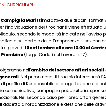
i
Campiglia Marittima
attiva due tirocini formati
Per l’individuazione dei tirocinanti viene effettuata
colloquio, secondo le modalità indicate nell’avviso 
ematico e sul portale della Trasparenza – sezione c
tro giovedì
10 settembre alle ore 13.00 al Centr
i Piombino
(Largo Caduti sul Lavoro n. 17).
svolgeranno nell’
ambito del settore affari sociali
 generali
. Nel primo caso il tirocinio interesserà l
 il profilo di Responsabile di progettazione e pian
gia comunicativa, campagna pubblicitaria, sponsor
ozionali. Nel secondo caso per l’area affari generali
i addetto all’organizzazione e gestione delle attivi