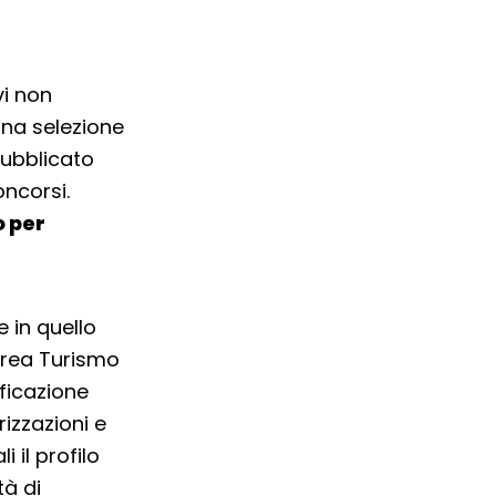
vi non
 una selezione
pubblicato
oncorsi.
o per
e in quello
’Area Turismo
ificazione
izzazioni e
 il profilo
tà di