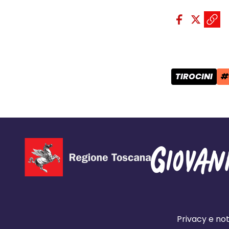
Condividi sui so
Condivid
Condiv
Copi
TIROCINI
#
CATEGORIA 
T
Privacy e not