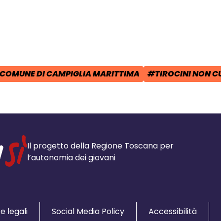
cial:
i su Facebook - apre una nuova finest
idi su X - apre una nuova finestra de
a il link e condividi - apre una nuova
COMUNE DI CAMPIGLIA MARITTIMA
#TIROCINI NON C
POST:
AG:
TAG:
Il progetto della Regione Toscana per
l’autonomia dei giovani
e legali
Social Media Policy
Accessibilità