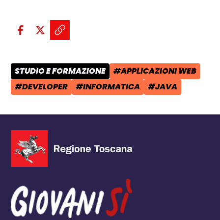
Condividi sui social:
Condividi su Facebook - apre una n
Condividi su X - apre una nuova
Copia il link e condividi - a
STUDIO E FORMAZIONE
#APPLICAZIONI WEB
CATEGORIA POST:
TAG:
#DEVELOPER
#INFORMATICA
#JAVA
TAG:
TAG:
TAG: