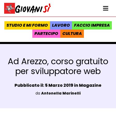
Vai al contenuto
Homepage Giovanisì - Progetto della Regione Toscana
Me
STUDIO E MI FORMO
LAVORO
FACCIO IMPRESA
PARTECIPO
CULTURA
Ad Arezzo, corso gratuito
per sviluppatore web
Data e ora:
Pubblicato il: 5 Marzo 2019 in
Magazine
Luogo:
da
Antonella Marinelli