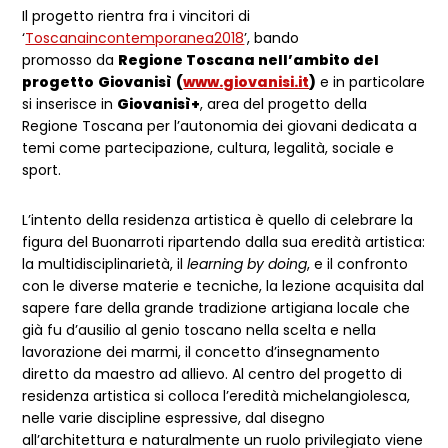
Il progetto rientra fra i vincitori di
‘
Toscanaincontemporanea2018
’,
bando
promosso
da
Regione Toscana nell’ambito del
progetto
Giovanisì
(
www.giovanisi.it
)
e in particolare
si inserisce in
Giovanisì+
, area del progetto della
Regione Toscana per l’autonomia dei giovani dedicata a
temi come partecipazione, cultura, legalità, sociale e
sport.
L’intento della residenza artistica è quello di celebrare la
figura del Buonarroti ripartendo dalla sua eredità artistica:
la multidisciplinarietà, il
learning by doing
, e il confronto
con le diverse materie e tecniche, la lezione acquisita dal
sapere fare della grande tradizione artigiana locale che
già fu d’ausilio al genio toscano nella scelta e nella
lavorazione dei marmi, il concetto d’insegnamento
diretto da maestro ad allievo. Al centro del progetto di
residenza artistica si colloca l’eredità michelangiolesca,
nelle varie discipline espressive, dal disegno
all’architettura e naturalmente un ruolo privilegiato viene