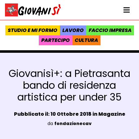
Vai al contenuto
Homepage Giovanisì - Progetto della Regione Toscana
Me
STUDIO E MI FORMO
LAVORO
FACCIO IMPRESA
PARTECIPO
CULTURA
Giovanisì+: a Pietrasanta
bando di residenza
artistica per under 35
Data e ora:
Pubblicato il: 10 Ottobre 2018 in
Magazine
Luogo:
da
fondazionecav