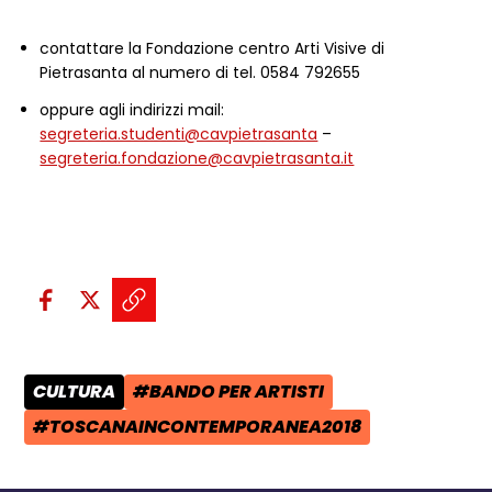
contattare la Fondazione centro Arti Visive di
Pietrasanta al numero di tel. 0584 792655
oppure agli indirizzi mail:
segreteria.studenti@cavpietrasanta
–
segreteria.fondazione@cavpietrasanta.it
Condividi sui social:
Condividi su Facebook - apre una n
Condividi su X - apre una nuova
Copia il link e condividi - a
CULTURA
#BANDO PER ARTISTI
CATEGORIA POST:
TAG:
#TOSCANAINCONTEMPORANEA2018
TAG: