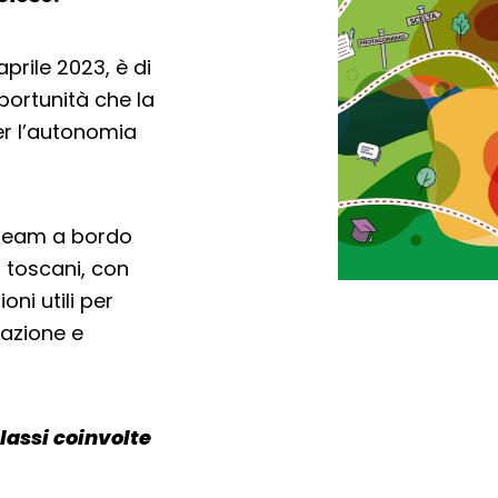
aprile 2023, è di
portunità che la
er l’autonomia
il team a bordo
 toscani, con
ni utili per
mazione e
lassi coinvolte