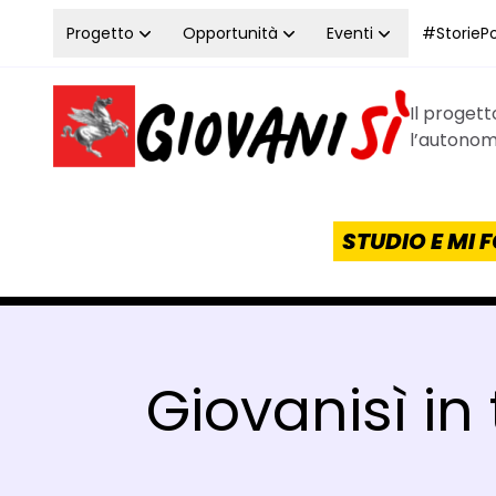
Vai al contenuto
Progetto
Opportunità
Eventi
#StoriePos
Il proget
Homepage Giovanisì - Progetto della Regione Tos
l’autonomi
STUDIO E MI
Giovanisì in