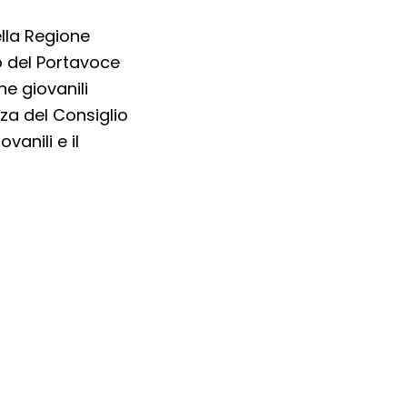
ella Regione
o del Portavoce
he giovanili
za del Consiglio
vanili e il