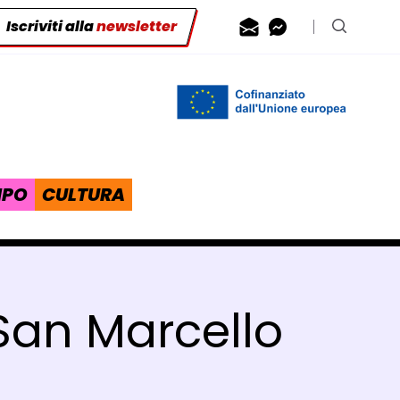
Iscriviti alla
newsletter
Contattaci via
Contattaci 
Cerca n
IPO
CULTURA
 San Marcello