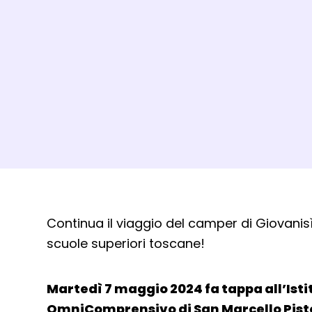
Dettagli evento
Continua il viaggio del camper di Giovanisì 
scuole superiori toscane!
Martedì 7 maggio 2024 fa tappa all’Isti
OmniComprensivo di San Marcello Pist