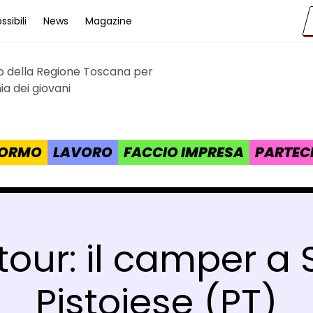
sibili
News
Magazine
to della Regione Toscana per
cana
a dei giovani
 FORMO
LAVORO
FACCIO IMPRESA
PARTEC
 tour: il camper a
Pistoiese (PT)