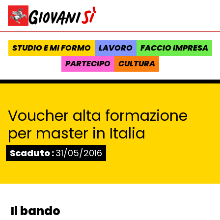
Vai al contenuto
Homepage Giovanisì - Progetto della Regione Toscana
STUDIO E MI FORMO
LAVORO
FACCIO IMPRESA
PARTECIPO
CULTURA
Voucher alta formazione
per master in Italia
Stato:
Scaduto :
31/05/2016
Il bando