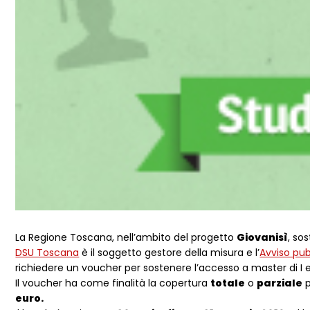
La Regione Toscana, nell’ambito del progetto
Giovanisì
, sos
DSU Toscana
è il soggetto gestore della misura e l’
Avviso pub
richiedere un voucher per sostenere l’accesso a master di I e di
Il voucher ha come finalità la copertura
totale
o
parziale
p
euro.