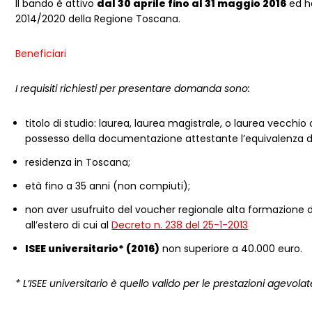
Il bando è attivo
dal 30 aprile fino al 31 maggio 2016
ed ha
2014/2020 della Regione Toscana.
Beneficiari
I requisiti richiesti per presentare domanda sono:
titolo di studio: laurea, laurea magistrale, o laurea vecchi
possesso della documentazione attestante l’equivalenza del
residenza in Toscana;
età fino a 35 anni (non compiuti);
non aver usufruito del voucher regionale alta formazione d
all’estero di cui al
Decreto n. 238 del 25-1-2013
ISEE universitario* (2016)
non superiore a 40.000 euro.
* L’ISEE universitario è quello valido per le prestazioni agevolate 