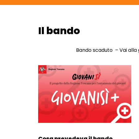
Il bando
Torna alla navigazione
Bando scaduto – Vai alla
Cosa prevedeva il bando