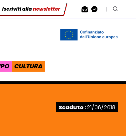
Iscriviti alla
newsletter
Contattaci via
Contattaci 
Cerca n
IPO
CULTURA
Stato:
Scaduto :
21/06/2018