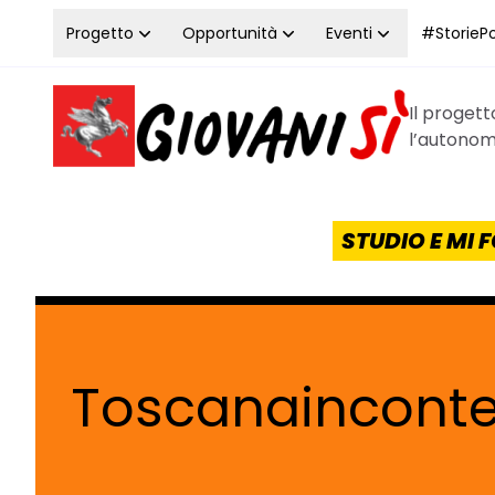
Vai al contenuto
Progetto
Opportunità
Eventi
#StoriePos
Il proget
Homepage Giovanisì - Progetto della Regione Tos
l’autonomi
STUDIO E MI
Toscanaincont