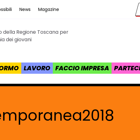
sibili
News
Magazine
to della Regione Toscana per
cana
a dei giovani
 FORMO
LAVORO
FACCIO IMPRESA
PARTEC
emporanea2018