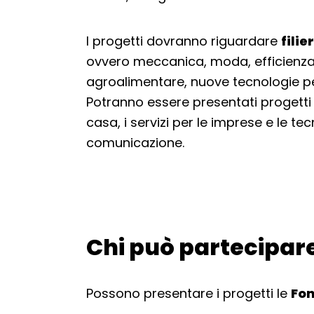
I progetti dovranno riguardare
fili
ovvero meccanica, moda, efficienza e
agroalimentare, nuove tecnologie per 
Potranno essere presentati progetti a
casa, i servizi per le imprese e le te
comunicazione.
Chi può partecipar
Torna alla navigazione
Possono presentare i progetti le
Fon