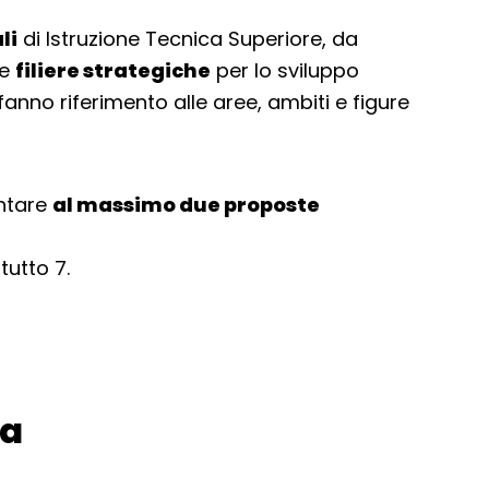
li
di Istruzione Tecnica Superiore, da
le
filiere strategiche
per lo sviluppo
anno riferimento alle aree, ambiti e figure
ntare
al massimo due proposte
tutto 7.
da