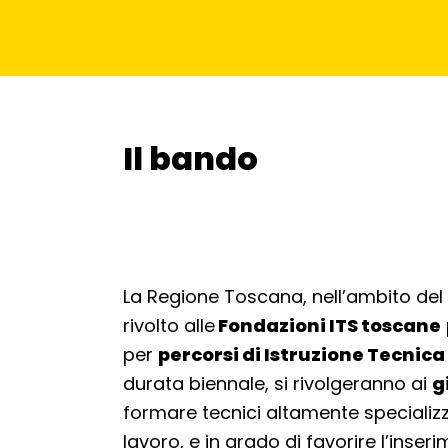
Il bando
Torna alla navigazione
La Regione Toscana, nell’ambito de
rivolto alle
Fondazioni ITS toscane
per
percorsi di Istruzione Tecnica
durata biennale, si rivolgeranno ai
g
formare tecnici altamente specializza
lavoro, e in grado di favorire l’inse