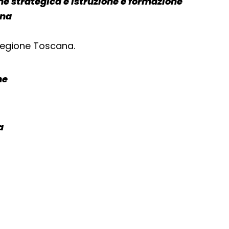
 strategica e istruzione e formazione
ana
 Regione Toscana.
ne
a