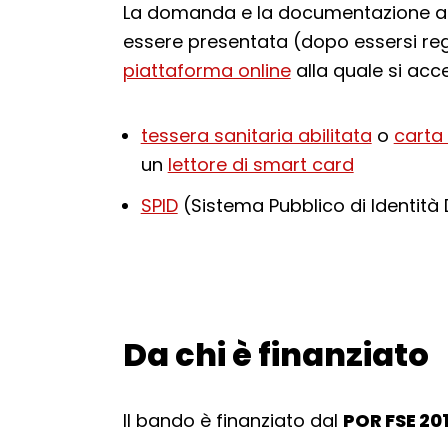
La domanda e la documentazione alle
essere presentata (dopo essersi regi
piattaforma online
alla quale si acc
tessera sanitaria abilitata
o
carta 
un
lettore di smart card
SPID
(Sistema Pubblico di Identità 
Da chi è finanziato
Torna alla navigazione
Il bando è finanziato dal
POR FSE 20