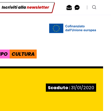
Iscriviti alla
newsletter
Contattaci via
Contattaci 
Cerca n
IPO
CULTURA
Stato:
Scaduto :
31/01/2020