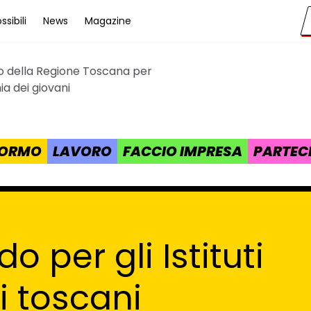
sibili
News
Magazine
to della Regione Toscana per
cana
a dei giovani
 FORMO
LAVORO
FACCIO IMPRESA
PARTEC
o per gli Istituti
i toscani