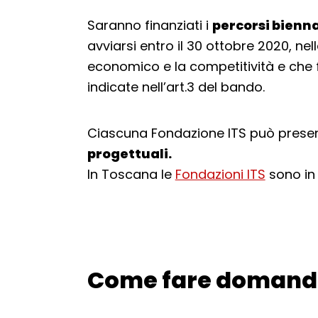
Saranno finanziati i
percorsi bienna
avviarsi entro il 30 ottobre 2020, nel
economico e la competitività e che f
indicate nell’art.3 del bando.
Ciascuna Fondazione ITS può prese
progettuali.
In Toscana le
Fondazioni ITS
sono in 
Come fare doman
Torna alla navigazione