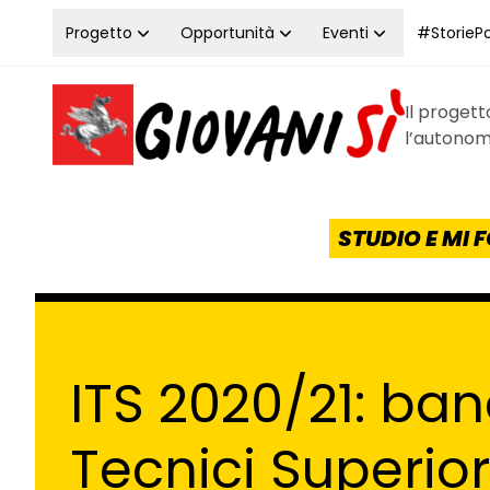
Vai al contenuto
Progetto
Opportunità
Eventi
#StoriePos
Il proget
Homepage Giovanisì - Progetto della Regione Tos
l’autonomi
STUDIO E MI
ITS 2020/21: band
Tecnici Superior