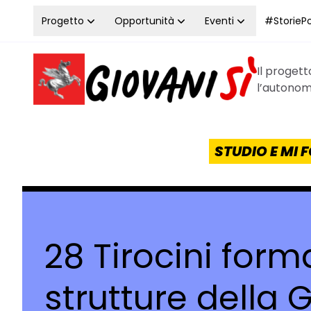
Vai al contenuto
Progetto
Opportunità
Eventi
#StoriePos
Il proget
Homepage Giovanisì - Progetto della Regione Tos
l’autonomi
STUDIO E MI
28 Tirocini form
strutture della 