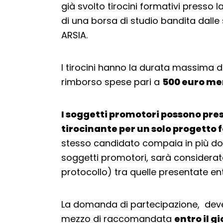
già svolto tirocini formativi presso
di una borsa di studio bandita dalle
ARSIA.
I tirocini hanno la durata massima d
rimborso spese pari a
500 euro mens
I soggetti promotori possono pres
tirocinante per un solo progetto
stesso candidato compaia in più do
soggetti promotori, sarà considerata ri
protocollo) tra quelle presentate entr
La domanda di partecipazione, dev
mezzo di raccomandata
entro il g