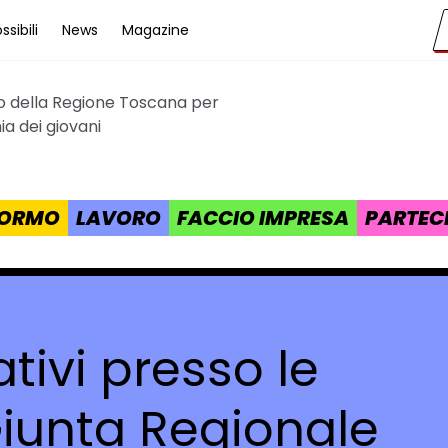
sibili
News
Magazine
to della Regione Toscana per
cana
a dei giovani
 FORMO
LAVORO
FACCIO IMPRESA
PARTEC
ativi presso le
Giunta Regionale