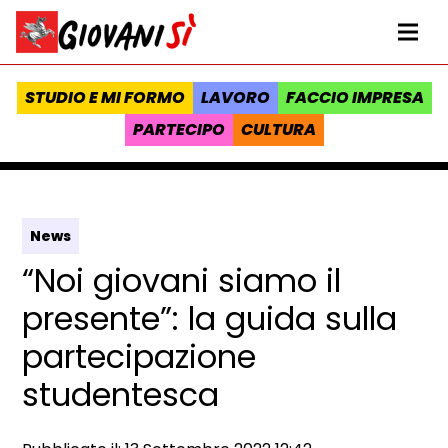
Vai al contenuto
Homepage Giovanisì - Progetto della Regione Toscana
Me
STUDIO E MI FORMO
LAVORO
FACCIO IMPRESA
PARTECIPO
CULTURA
News
“Noi giovani siamo il
presente”: la guida sulla
partecipazione
studentesca