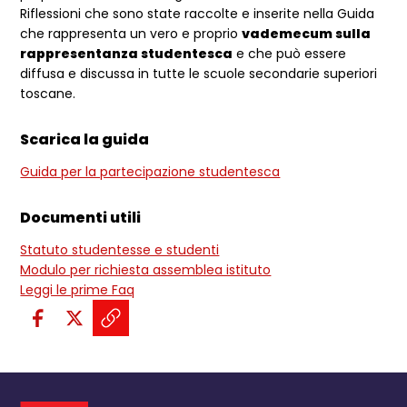
Riflessioni che sono state raccolte e inserite nella Guida
che rappresenta un vero e proprio
vademecum sulla
rappresentanza studentesca
e che può essere
diffusa e discussa in tutte le scuole secondarie superiori
toscane.
Scarica la guida
Guida per la partecipazione studentesca
Documenti utili
Statuto studentesse e studenti
Modulo per richiesta assemblea istituto
Leggi le prime Faq
Condividi sui social:
Condividi su Facebook - apre una n
Condividi su X - apre una nuova
Copia il link e condividi - a