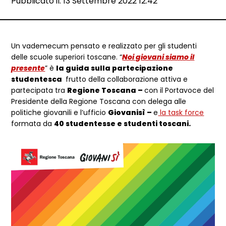
Data e ora:
Pubblicato il: 13 Settembre 2022 12:42
Dettagli articolo
Un vademecum pensato e realizzato per gli studenti
delle scuole superiori toscane. “
Noi giovani siamo il
presente
” è
la guida sulla partecipazione
studentesca
frutto della collaborazione attiva e
partecipata tra
Regione Toscana –
con il Portavoce del
Presidente della Regione Toscana con delega alle
politiche giovanili e l’ufficio
Giovanisì –
e
la task force
formata da
40 studentesse e studenti toscani.