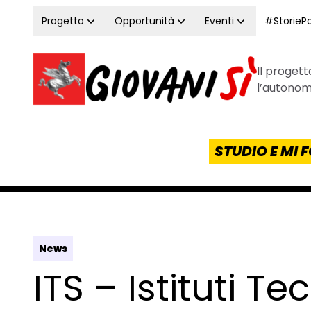
Vai al contenuto
Progetto
Opportunità
Eventi
#StoriePos
Il proget
Homepage Giovanisì - Progetto della Regione Tos
l’autonomi
STUDIO E MI
News
ITS – Istituti Te