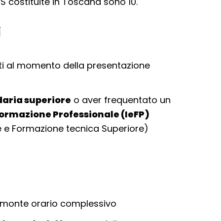
TS costituite in Toscana sono 10.
i
i al momento della presentazione
daria superiore
o aver frequentato un
Formazione Professionale (IeFP)
e e Formazione tecnica Superiore)
l monte orario complessivo