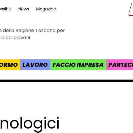
sibili
News
Magazine
to della Regione Toscana per
cana
a dei giovani
 FORMO
LAVORO
FACCIO IMPRESA
PARTEC
cnologici