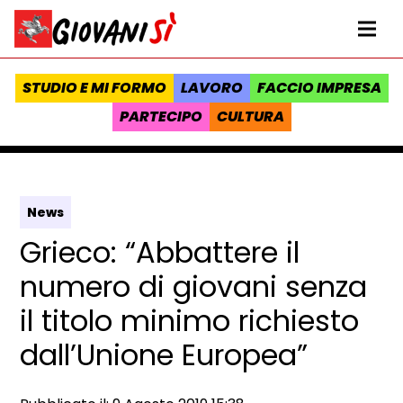
Vai al contenuto
Homepage Giovanisì - Progetto della Regione Toscana
Me
STUDIO E MI FORMO
LAVORO
FACCIO IMPRESA
PARTECIPO
CULTURA
News
Grieco: “Abbattere il
numero di giovani senza
il titolo minimo richiesto
dall’Unione Europea”