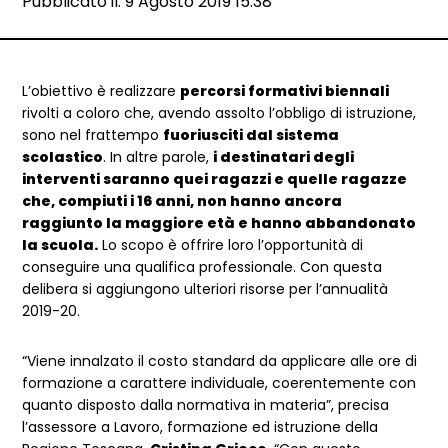
Data e ora:
Pubblicato il: 9 Agosto 2019 15:38
Dettagli articolo
L’obiettivo è realizzare
percorsi formativi biennali
rivolti a coloro che, avendo assolto l’obbligo di istruzione,
sono nel frattempo
fuoriusciti dal sistema
scolastico
. In altre parole,
i destinatari degli
interventi saranno quei ragazzi e quelle ragazze
che, compiuti i 16 anni, non hanno ancora
raggiunto la maggiore età e hanno abbandonato
la scuola.
Lo scopo è offrire loro l’opportunità di
conseguire una qualifica professionale. Con questa
delibera si aggiungono ulteriori risorse per l’annualità
2019-20.
“Viene innalzato il costo standard da applicare alle ore di
formazione a carattere individuale, coerentemente con
quanto disposto dalla normativa in materia”, precisa
l’assessore a Lavoro, formazione ed istruzione della