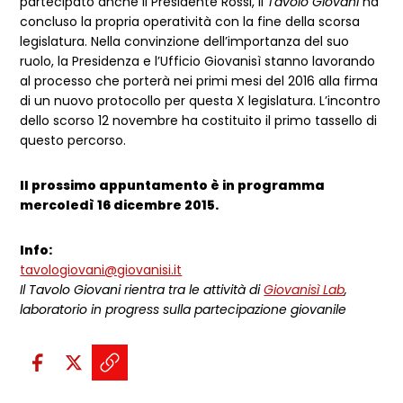
partecipato anche il Presidente Rossi, il
Tavolo Giovani
ha
concluso la propria operatività con la fine della scorsa
legislatura. Nella convinzione dell’importanza del suo
ruolo, la Presidenza e l’Ufficio Giovanisì stanno lavorando
al processo che porterà nei primi mesi del 2016 alla firma
di un nuovo protocollo per questa X legislatura. L’incontro
dello scorso 12 novembre ha costituito il primo tassello di
questo percorso.
Il prossimo appuntamento è in programma
mercoledì 16 dicembre 2015.
Info:
tavologiovani@giovanisi.it
Il Tavolo Giovani rientra tra le attività di
Giovanisì Lab
,
laboratorio in progress sulla partecipazione giovanile
Condividi sui social:
Condividi su Facebook - apre una n
Condividi su X - apre una nuova
Copia il link e condividi - a