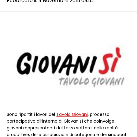
Data e ora:
Pubblicato il: 4 Novembre 2015 09:52
Dettagli articolo
Sono ripartit i lavori del
Tavolo Giovani
, processo
partecipativo all’interno di Giovanisì che coinvolge i
giovani rappresentanti del terzo settore, delle realtà
produttive, delle associazioni di categoria e dei sindacati.