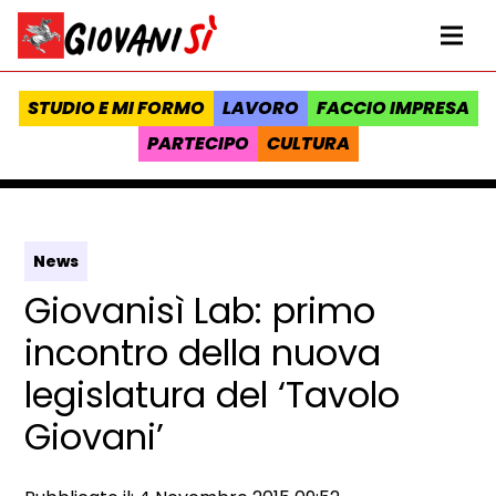
Vai al contenuto
Homepage Giovanisì - Progetto della Regione Toscana
Me
STUDIO E MI FORMO
LAVORO
FACCIO IMPRESA
PARTECIPO
CULTURA
News
Giovanisì Lab: primo
incontro della nuova
legislatura del ‘Tavolo
Giovani’