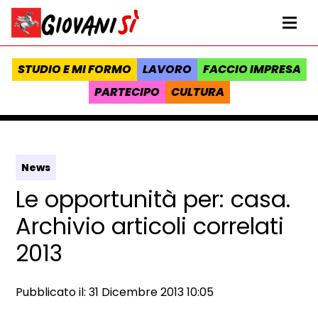
Vai al contenuto
Homepage Giovanisì - Progetto della Regione Toscana
Me
STUDIO E MI FORMO
LAVORO
FACCIO IMPRESA
PARTECIPO
CULTURA
News
Le opportunità per: casa.
Archivio articoli correlati
2013
Data e ora:
Pubblicato il: 31 Dicembre 2013 10:05