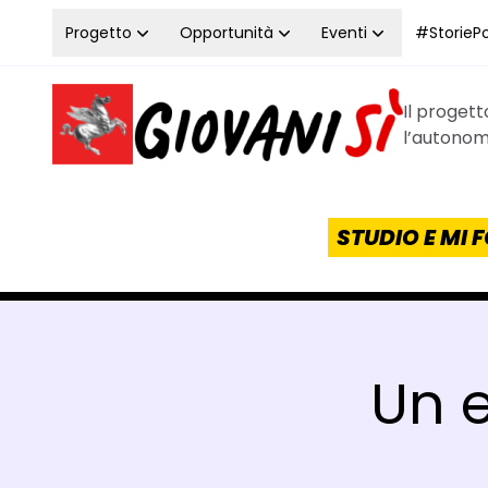
Vai al contenuto
Progetto
Opportunità
Eventi
#StoriePos
Il proget
Homepage Giovanisì - Progetto della Regione Tos
l’autonomi
STUDIO E MI
Un 