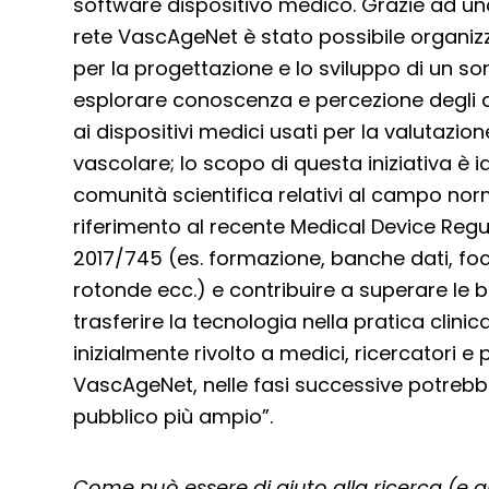
software dispositivo medico. Grazie ad una 
rete VascAgeNet è stato possibile organiz
per la progettazione e lo sviluppo di un 
esplorare conoscenza e percezione degli as
ai dispositivi medici usati per la valutazi
vascolare; lo scopo di questa iniziativa è id
comunità scientifica relativi al campo nor
riferimento al recente Medical Device Regu
2017/745 (es. formazione, banche dati, fo
rotonde ecc.) e contribuire a superare le b
trasferire la tecnologia nella pratica clinic
inizialmente rivolto a medici, ricercatori e 
VascAgeNet, nelle fasi successive potrebb
pubblico più ampio”.
Come può essere di aiuto alla ricerca (e a