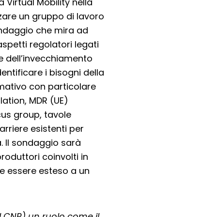
Virtual Mobility nella
zare un gruppo di lavoro
sondaggio che mira ad
petti regolatori legati
one dell’invecchiamento
entificare i bisogni della
mativo con particolare
lation, MDR (UE)
cus group, tavole
arriere esistenti per
a. Il sondaggio sarà
produttori coinvolti in
e essere esteso a un
l CNR) un ruolo come il