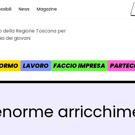
sibili
News
Magazine
to della Regione Toscana per
cana
a dei giovani
 FORMO
LAVORO
FACCIO IMPRESA
PARTEC
enorme arricchim