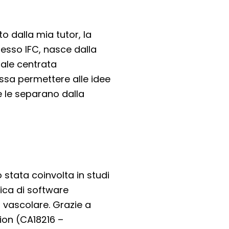
o dalla mia tutor, la
resso IFC, nasce dalla
rale centrata
ossa permettere alle idee
he le separano dalla
 stata coinvolta in studi
cnica di software
o vascolare. Grazie a
ion (CA18216 –