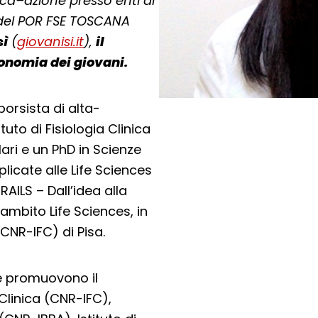
rca–azione presso enti di
e del POR FSE TOSCANA
sì
(
giovanisi.it
),
il
onomia dei giovani.
borsista di alta-
uto di Fisiologia Clinica
lari e un PhD in Scienze
licate alle Life Sciences
AILS – Dall’idea alla
mbito Life Sciences, in
(CNR-IFC) di Pisa.
che promuovono il
 Clinica (CNR-IFC),