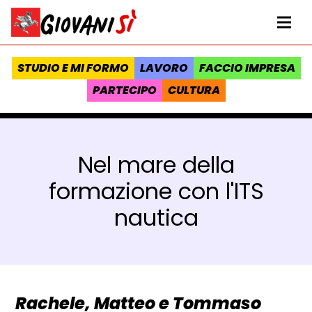
Vai al contenuto
Homepage Giovanisì - Progetto della Regione Toscana
Me
STUDIO E MI FORMO
LAVORO
FACCIO IMPRESA
PARTECIPO
CULTURA
Nel mare della
formazione con l'ITS
nautica
Rachele, Matteo e Tommaso