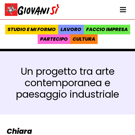
Vai al contenuto
Homepage Giovanisì - Progetto della Regione Toscana
Me
STUDIO E MI FORMO
LAVORO
FACCIO IMPRESA
PARTECIPO
CULTURA
Un progetto tra arte
contemporanea e
paesaggio industriale
Chiara