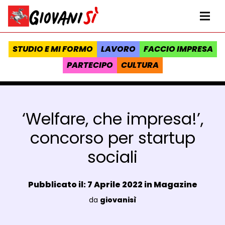
Vai al contenuto
Homepage Giovanisì - Progetto della Regione Toscana
Me
STUDIO E MI FORMO
LAVORO
FACCIO IMPRESA
PARTECIPO
CULTURA
‘Welfare, che impresa!’,
concorso per startup
sociali
Data e ora:
Pubblicato il: 7 Aprile 2022 in
Magazine
Luogo:
da
giovanisì