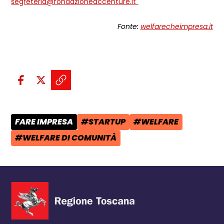
segreteria@fondazioneaccenture.it
Fonte:
welfarecheimpresa.it
Condividi sui social:
Condividi su Facebook - apre una n
Condividi su X - apre una nuova
Copia il link e condividi - a
FARE IMPRESA
#STARTUP
#WELFARE
CATEGORIA POST:
TAG:
TAG:
#WELFARE DI COMUNITÀ
TAG: