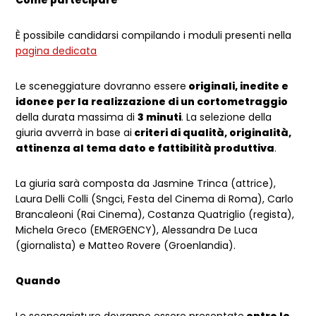
È possibile candidarsi compilando i moduli presenti nella
pagina dedicata
Le sceneggiature dovranno essere
originali, inedite e
idonee per la realizzazione di un cortometraggio
della durata massima di
3 minuti
. La selezione della
giuria avverrà in base ai
criteri di qualità, originalità,
attinenza al tema dato e fattibilità produttiva
.
La giuria sarà composta da Jasmine Trinca (attrice),
Laura Delli Colli (Sngci, Festa del Cinema di Roma), Carlo
Brancaleoni (Rai Cinema), Costanza Quatriglio (regista),
Michela Greco (EMERGENCY), Alessandra De Luca
(giornalista) e Matteo Rovere (Groenlandia).
Quando
Le sceneggiature dovranno essere presentate
entro le