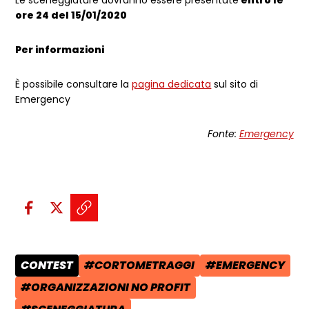
ore 24 del 15/01/2020
Per informazioni
È possibile consultare la
pagina dedicata
sul sito di
Emergency
Fonte:
Emergency
Condividi sui social:
Condividi su Facebook - apre una n
Condividi su X - apre una nuova
Copia il link e condividi - a
CONTEST
#CORTOMETRAGGI
#EMERGENCY
CATEGORIA POST:
TAG:
TAG:
#ORGANIZZAZIONI NO PROFIT
TAG: