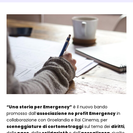
Dettagli Post Magazine
“Una storia per Emergency”
è il nuovo bando
promosso dall’
associazione no profit Emergency
in
collaborazione con Groelandia e Rai Cinema, per
sceneggiature di cortometraggi
sul tema dei
diritti
,
della
pace
, della
solidarietà
e dell’
accoglienza
, rivolto