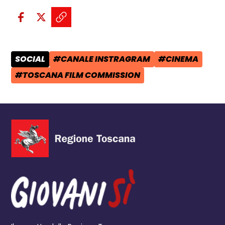
Condividi sui social:
Condividi su Facebook - apre una n
Condividi su X - apre una nuova
Copia il link e condividi - a
SOCIAL
#CANALE INSTRAGRAM
#CINEMA
CATEGORIA POST:
TAG:
TAG:
#TOSCANA FILM COMMISSION
TAG: