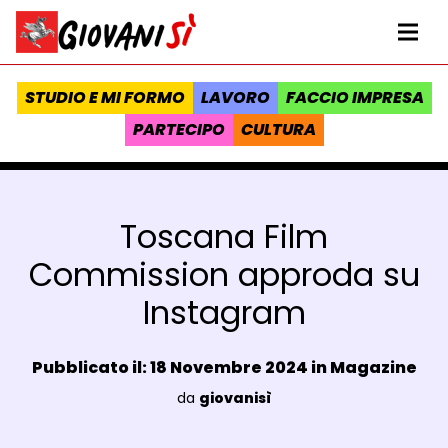
Vai al contenuto
Homepage Giovanisì - Progetto della Regione Toscana
Me
STUDIO E MI FORMO
LAVORO
FACCIO IMPRESA
PARTECIPO
CULTURA
Toscana Film
Commission approda su
Instagram
Data e ora:
Pubblicato il: 18 Novembre 2024 in
Magazine
Luogo:
da
giovanisì