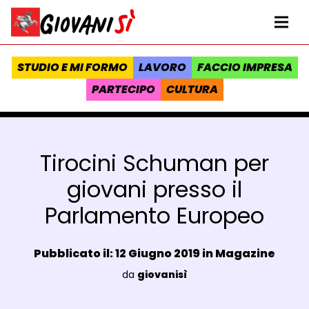
Vai al contenuto
Homepage Giovanisì - Progetto della Regione Toscana
Me
STUDIO E MI FORMO
LAVORO
FACCIO IMPRESA
PARTECIPO
CULTURA
Tirocini Schuman per
giovani presso il
Parlamento Europeo
Data e ora:
Pubblicato il: 12 Giugno 2019 in
Magazine
Luogo:
da
giovanisì