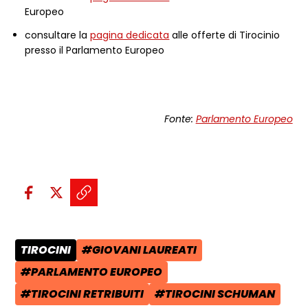
Europeo
consultare la
pagina dedicata
alle offerte di Tirocinio
presso il Parlamento Europeo
Fonte:
Parlamento Europeo
Condividi sui social:
Condividi su Facebook - apre una n
Condividi su X - apre una nuova
Copia il link e condividi - a
TIROCINI
#GIOVANI LAUREATI
CATEGORIA POST:
TAG:
#PARLAMENTO EUROPEO
TAG:
#TIROCINI RETRIBUITI
#TIROCINI SCHUMAN
TAG:
TAG: