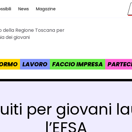
sibili
News
Magazine
to della Regione Toscana per
cana
a dei giovani
 FORMO
LAVORO
FACCIO IMPRESA
PARTEC
buiti per giovani 
l’EFSA