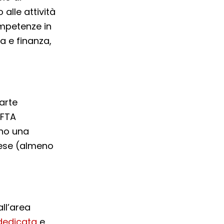
alle attività
mpetenze in
a e finanza,
parte
EFTA
eno una
lese (almeno
ll’area
dedicata
e