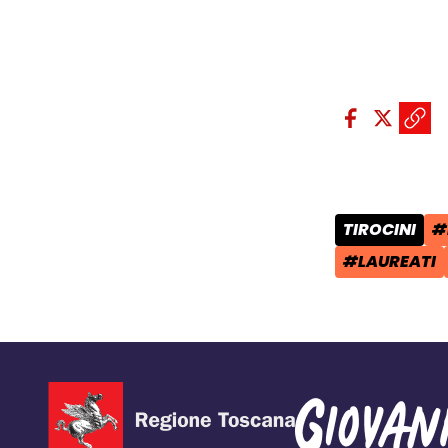
Condividi sui so
Condivid
Condiv
Copi
TIROCINI
#
CATEGORIA 
T
#LAUREATI
TAG: