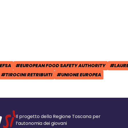
cial:
i su Facebook - apre una nuova finest
idi su X - apre una nuova finestra de
a il link e condividi - apre una nuova
EFSA
#EUROPEAN FOOD SAFETY AUTHORITY
#LAURE
POST:
AG:
TAG:
TAG:
#TIROCINI RETRIBUITI
#UNIONE EUROPEA
TAG:
TAG:
Il progetto della Regione Toscana per
l’autonomia dei giovani