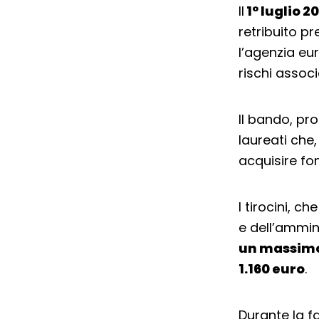
Il
1° luglio 2
retribuito pr
l’agenzia eu
rischi assoc
Il bando, pro
laureati che,
acquisire fo
I tirocini, c
e dell’ammin
un massimo 
1.160 euro
.
Durante la fa