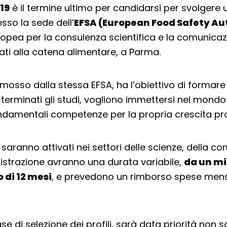
019
è il termine ultimo per candidarsi per svolgere u
esso la sede dell’
EFSA (European Food Safety Au
ropea per la consulenza scientifica e la comunicaz
iati alla catena alimentare, a Parma.
mosso dalla stessa EFSA, ha l’obiettivo di formare 
 terminati gli studi, vogliono immettersi nel mondo
ndamentali competenze per la propria crescita pro
he saranno attivati nei settori delle scienze, della 
istrazione avranno una durata variabile,
da un mi
di 12 mesi
, e prevedono un rimborso spese mensi
se di selezione dei profili, sarà data priorità non s