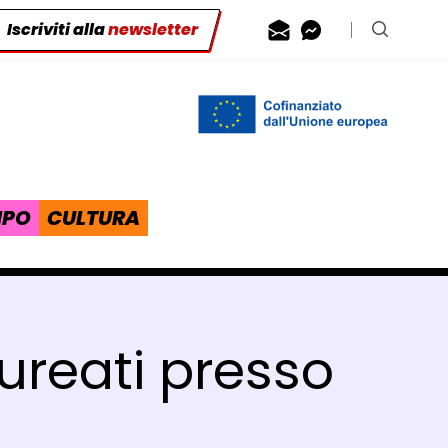
Iscriviti alla
newsletter
Contattaci via
Contattaci 
Cerca n
IPO
CULTURA
laureati presso