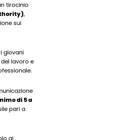
n tirocinio
thority)
,
ione sui
i giovani
 del lavoro e
fessionale.
comunicazione
nimo di 5 a
le pari a
olo ai