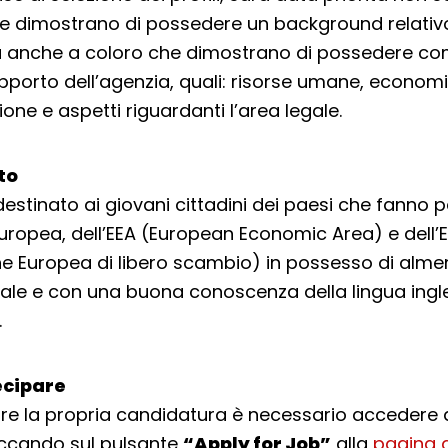
e dimostrano di possedere un background relativo 
ma anche a coloro che dimostrano di possedere co
supporto dell’agenzia, quali: risorse umane, economi
one e aspetti riguardanti l’area legale.
lto
è destinato ai giovani cittadini dei paesi che fanno 
Europea, dell’EEA (European Economic Area) e dell’
e Europea di libero scambio) in possesso di alm
nale e con una buona conoscenza della lingua ing
.
cipare
re la propria candidatura è necessario accedere a
iccando sul pulsante
“Apply for Job”
alla
pagina 