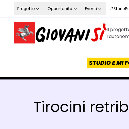
Vai al contenuto
Progetto
Opportunità
Eventi
#StoriePos
Il proget
Homepage Giovanisì - Progetto della Regione Tos
l’autonomi
STUDIO E MI
Tirocini retri