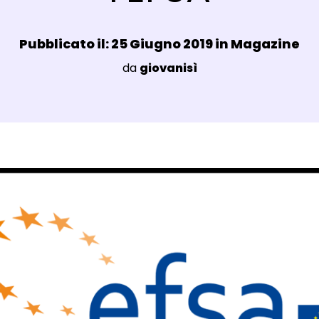
Data e ora:
Pubblicato il: 25 Giugno 2019 in
Magazine
Luogo:
da
giovanisì
agli Post Magazine