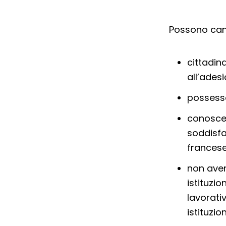
Possono cand
cittadin
all’ades
possesso
conoscen
soddisfa
frances
non ave
istituzi
lavorativ
istituzi