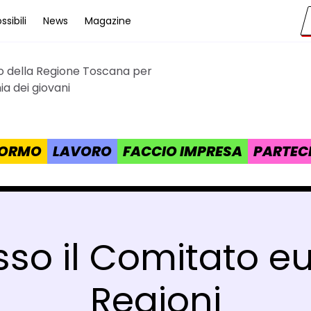
sibili
News
Magazine
to della Regione Toscana per
cana
a dei giovani
 FORMO
LAVORO
FACCIO IMPRESA
PARTEC
esso il Comitato e
Regioni