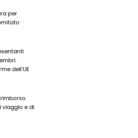
ra per
omitato
esentanti
membri.
rme dell’UE
n rimborso
 viaggio e di