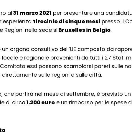
no al
31 marzo 2021
per presentare una candidatu
n’esperienza
tirocinio di cinque mesi
presso il C
e Regioni nella sede si
Bruxelles in Belgio
.
è un organo consultivo dell’UE composto da rappr
llo locale e regionale provenienti da tutti i 27 Stati 
l Comitato essi possono scambiarsi pareri sulle no
direttamente sulle regioni e sulle città.
nio, che partirà nel mese di settembre, è previsto u
e di circa
1.200 euro
e un rimborso per le spese di
lto