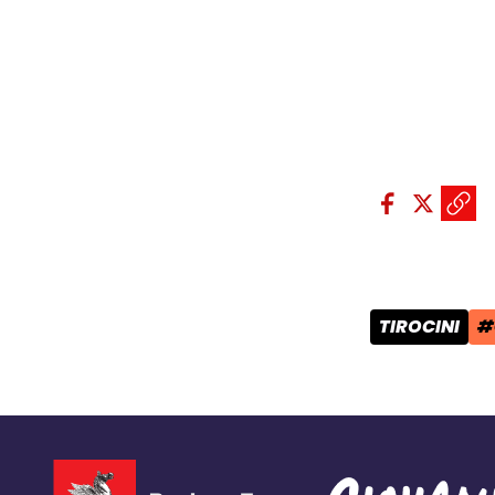
Condividi sui so
Condivid
Condiv
Copi
TIROCINI
#
CATEGORIA 
T