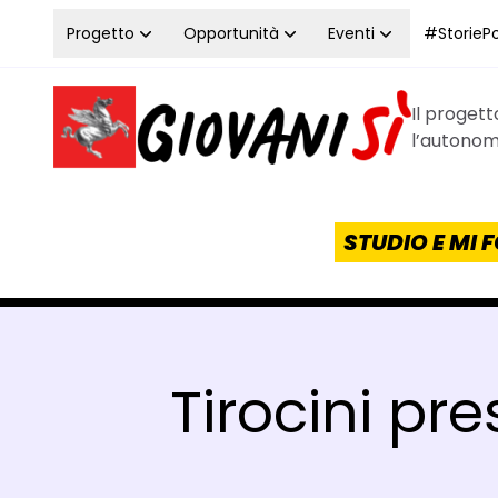
Vai al contenuto
Progetto
Opportunità
Eventi
#StoriePos
Il proget
Homepage Giovanisì - Progetto della Regione Tos
l’autonomi
STUDIO E MI
Tirocini pr