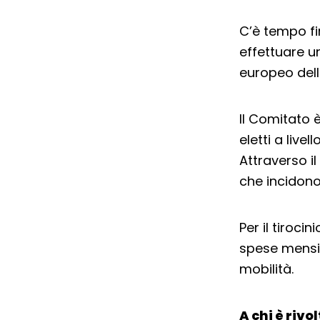
C’è tempo fi
effettuare u
europeo dell
Il Comitato 
eletti a live
Attraverso i
che incidono 
Per il tiroci
spese mensil
mobilità.
A chi è rivo