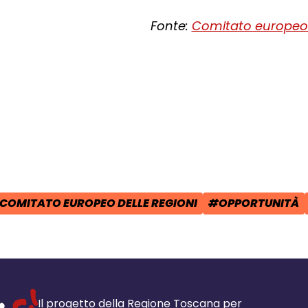
Fonte:
Comitato europeo 
cial:
i su Facebook - apre una nuova finest
idi su X - apre una nuova finestra de
a il link e condividi - apre una nuova
COMITATO EUROPEO DELLE REGIONI
#OPPORTUNITÀ
POST:
AG:
TAG:
Il progetto della Regione Toscana per