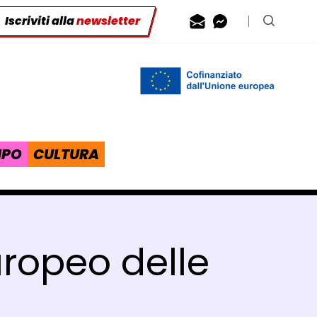
Iscriviti alla
newsletter
Contattaci via
Contattaci 
Cerca n
IPO
CULTURA
uropeo delle