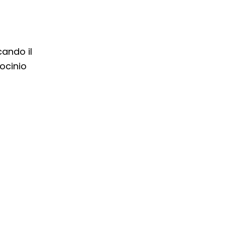
icando il
rocinio