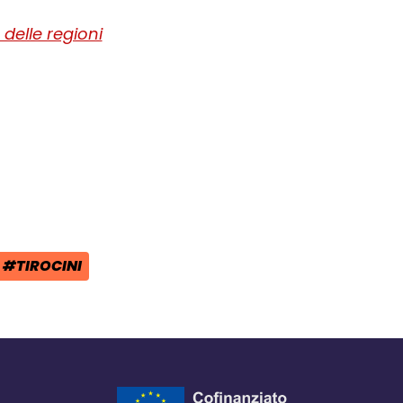
delle regioni
ra del browser
l browser
 finestra del browser
#TIROCINI
TAG: