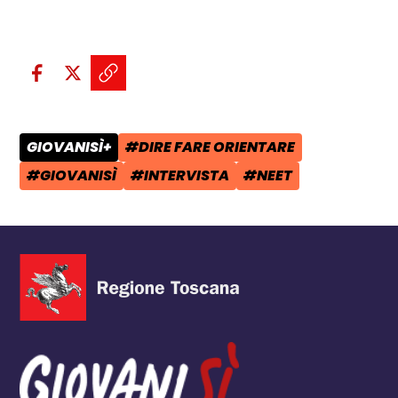
Condividi sui social:
Condividi su Facebook - apre una n
Condividi su X - apre una nuova
Copia il link e condividi - a
GIOVANISÌ+
#DIRE FARE ORIENTARE
CATEGORIA POST:
TAG:
#GIOVANISÌ
#INTERVISTA
#NEET
TAG:
TAG:
TAG: