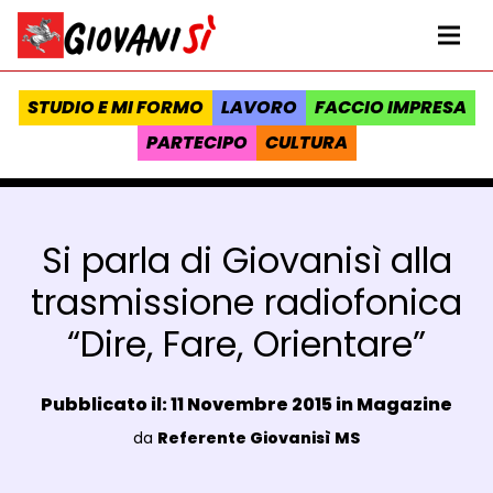
Vai al contenuto
Homepage Giovanisì - Progetto della Regione Toscana
Me
STUDIO E MI FORMO
LAVORO
FACCIO IMPRESA
PARTECIPO
CULTURA
Si parla di Giovanisì alla
trasmissione radiofonica
“Dire, Fare, Orientare”
Data e ora:
Pubblicato il: 11 Novembre 2015 in
Magazine
Luogo:
da
Referente Giovanisì MS