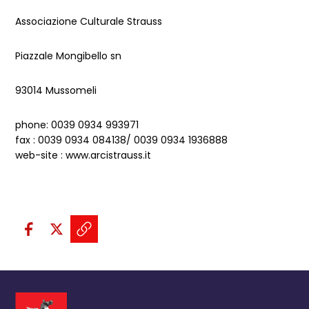
Associazione Culturale Strauss
Piazzale Mongibello sn
93014 Mussomeli
phone: 0039 0934 993971
fax : 0039 0934 084138/ 0039 0934 1936888
web-site : www.arcistrauss.it
Condividi sui social:
Condividi su Facebook - apre una n
Condividi su X - apre una nuova
Copia il link e condividi - a