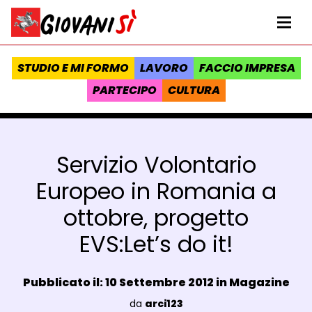
Vai al contenuto
Homepage Giovanisì - Progetto della Regione Toscana
Me
STUDIO E MI FORMO
LAVORO
FACCIO IMPRESA
PARTECIPO
CULTURA
Servizio Volontario
Europeo in Romania a
ottobre, progetto
EVS:Let’s do it!
Data e ora:
Pubblicato il: 10 Settembre 2012 in
Magazine
Luogo:
da
arci123