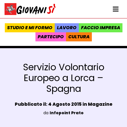
Vai al contenuto
Homepage Giovanisì - Progetto della Regione Toscana
Me
STUDIO E MI FORMO
LAVORO
FACCIO IMPRESA
PARTECIPO
CULTURA
Servizio Volontario
Europeo a Lorca –
Spagna
Data e ora:
Pubblicato il: 4 Agosto 2015 in
Magazine
Luogo:
da
Infopoint Prato