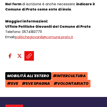
Nel form
di iscrizione è anche necessario
indicare il
Comune di Prato come ente di invio
.
Maggiori informazioni:
Ufficio Politiche Giovanili del Comune di Prato
Telefono: 05741837711
Email
:
politichegiovanili@comune.prato.it
Condividi sui social:
Condividi su Facebook - apre una n
Condividi su X - apre una nuova
Copia il link e condividi - a
MOBILITÀ ALL'ESTERO
#INTERCULTURA
CATEGORIA POST:
TAG:
#SVE
#SVE SPAGNA
#VOLONTARIATO
TAG:
TAG:
TAG: