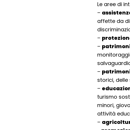
Le aree di in
–
assisten
affette da d
discriminazio
–
protezion
–
patrimon
monitoraggio
salvaguardia
–
patrimonio
storici, delle
–
educazion
turismo sost
minori, giova
attività educa
–
agricoltur