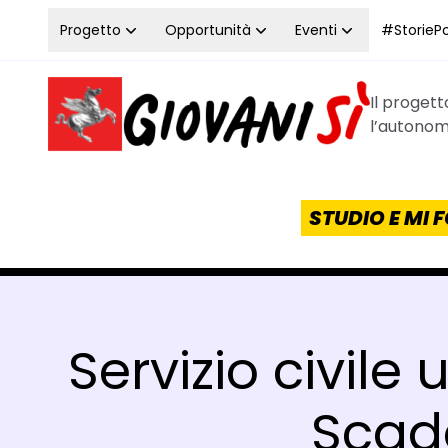
Vai al contenuto
Progetto
Opportunità
Eventi
#StoriePos
Il proget
Homepage Giovanisì - Progetto della Regione Tos
l’autonomi
STUDIO E MI
Servizio civile 
Scad