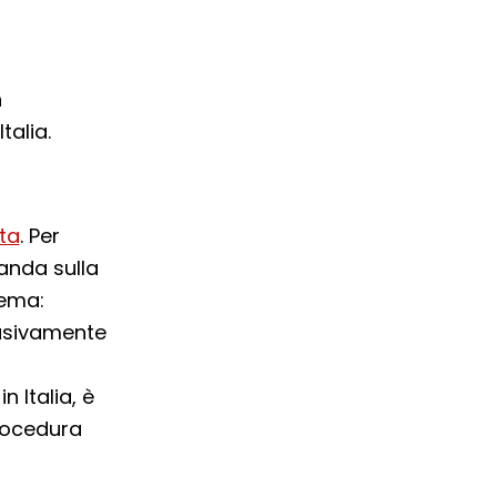
n
talia.
ta
. Per
anda sulla
tema:
clusivamente
n Italia, è
procedura