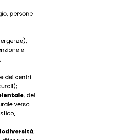
agio, persone
emergenze);
enzione e
,
e dei centri
turali);
bientale
, del
urale verso
stico,
iodiversità
;