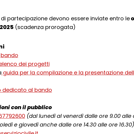
i partecipazione devono essere inviate entro le
o
 2025
(scadenza prorogata)
ni
l
bando
‘elenco dei progetti
a
guida per la compilazione e la presentazione d
o dedicato al bando
ioni con il pubblico
.67792600
(dal lunedì al venerdì dalle ore 9.00 alle 
ledì e giovedì anche dalle ore 14.30 alle ore 16.30
erviziocivile.it