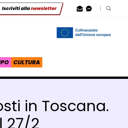
Iscriviti alla
newsletter
Contattaci via
Contattaci 
Cerca n
IPO
CULTURA
posti in Toscana.
 27/2