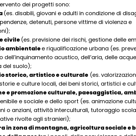
tervento dei progetti sono:
za
(es. disabili, giovani e adulti in condizione di dis
ipendenze, detenuti, persone vittime di violenza e
ni);
e civile
(es. previsione dei rischi, gestione delle 
io ambientale
e riqualificazione urbana (es. prev
 dell’inquinamento acustico, dell’aria, delle acque
 del suolo);
 storico, artistico e culturale
(es. valorizzazion
 storie e culture locali, dei beni storici, artistici e cul
e e promozione culturale, paesaggistica, am
enibile e sociale e dello sport (es. animazione cult
ni o anziani, attività interculturali, tutoraggio scola
tive rivolte agli stranieri);
a in zona di montagna, agricoltura sociale e b