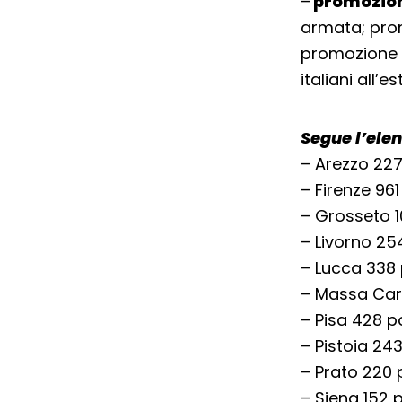
–
promozion
armata; prom
promozione d
italiani all’es
Segue l’elen
– Arezzo 227
– Firenze 961
– Grosseto 1
– Livorno 25
– Lucca 338 
– Massa Car
– Pisa 428 p
– Pistoia 243
– Prato 220 
– Siena 152 p