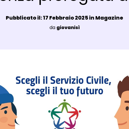
Data e ora:
Pubblicato il: 17 Febbraio 2025 in
Magazine
Luogo:
da
giovanisì
agli Post Magazine