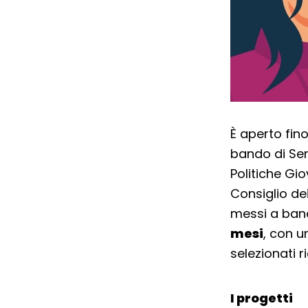
È aperto fin
bando di Ser
Politiche Gio
Consiglio dei
messi a band
mesi
, con u
selezionati 
I progetti