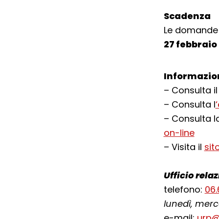
Scadenza
Le domande d
27 febbraio
Informazio
– Consulta i
– Consulta l
– Consulta l
on-line
– Visita il
sit
Ufficio relaz
telefono:
06
lunedì, merco
e-mail:
urp@s