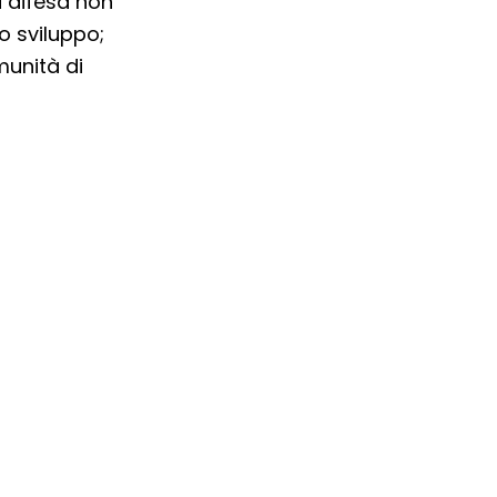
a difesa non
o sviluppo;
munità di