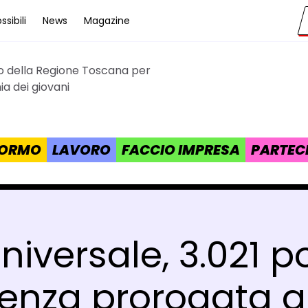
sibili
News
Magazine
to della Regione Toscana per
cana
a dei giovani
 FORMO
LAVORO
FACCIO IMPRESA
PARTEC
universale, 3.021 
enza prorogata al