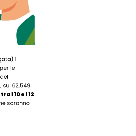
ata) il
per le
 del
i
, sui 62.549
ra i 10 e i 12
 che saranno