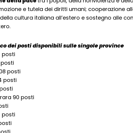
e della pace
tra i popoli, della nonviolenza e dell
ozione e tutela dei diritti umani; cooperazione all
ella cultura italiana all’estero e sostegno alle co
tero.
co dei posti disponibili sulle singole province
 posti
 posti
08 posti
4 posti
posti
rara 90 posti
osti
 posti
posti
osti