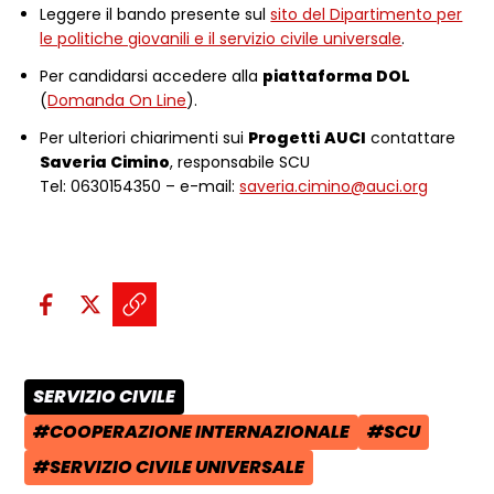
Leggere il bando presente sul
sito del Dipartimento per
le politiche giovanili e il servizio civile universale
.
Per candidarsi accedere alla
piattaforma DOL
(
Domanda On Line
).
Per ulteriori chiarimenti sui
Progetti
AUCI
contattare
Saveria Cimino
, responsabile SCU
Tel: 0630154350 – e-mail:
saveria.cimino@auci.org
Condividi sui social:
Condividi su Facebook - apre una n
Condividi su X - apre una nuova
Copia il link e condividi - a
SERVIZIO CIVILE
CATEGORIA POST:
#COOPERAZIONE INTERNAZIONALE
#SCU
TAG:
TAG:
#SERVIZIO CIVILE UNIVERSALE
TAG: