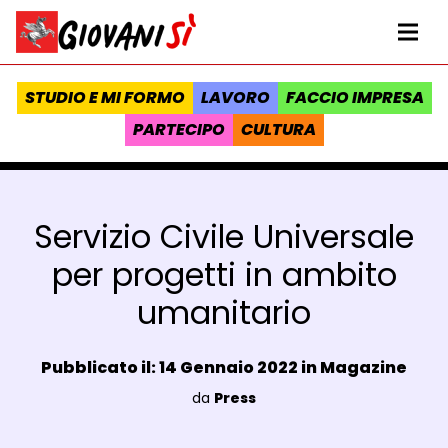
Vai al contenuto
Homepage Giovanisì - Progetto della Regione Toscana
Me
STUDIO E MI FORMO
LAVORO
FACCIO IMPRESA
PARTECIPO
CULTURA
Servizio Civile Universale
per progetti in ambito
umanitario
Data e ora:
Pubblicato il: 14 Gennaio 2022 in
Magazine
Luogo:
da
Press