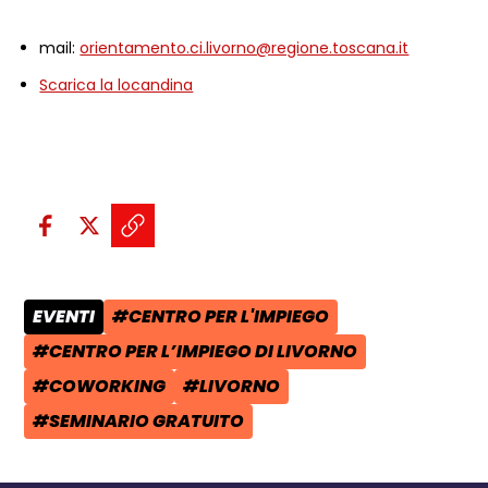
mail:
orientamento.ci.livorno@regione.toscana.it
Scarica la locandina
Condividi sui social:
Condividi su Facebook - apre una n
Condividi su X - apre una nuova
Copia il link e condividi - a
EVENTI
#CENTRO PER L'IMPIEGO
CATEGORIA POST:
TAG:
#CENTRO PER L’IMPIEGO DI LIVORNO
TAG:
#COWORKING
#LIVORNO
TAG:
TAG:
#SEMINARIO GRATUITO
TAG: