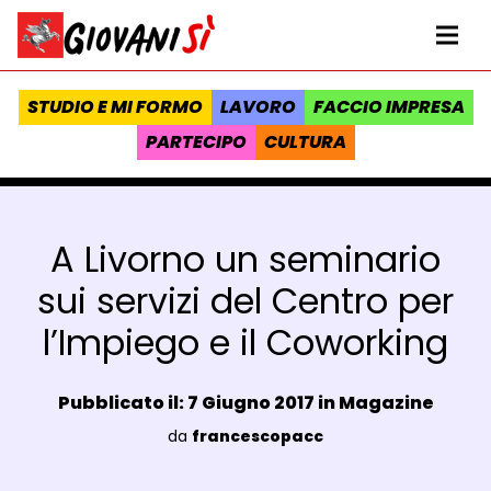
Vai al contenuto
Homepage Giovanisì - Progetto della Regione Toscana
Me
STUDIO E MI FORMO
LAVORO
FACCIO IMPRESA
PARTECIPO
CULTURA
A Livorno un seminario
sui servizi del Centro per
l’Impiego e il Coworking
Data e ora:
Pubblicato il: 7 Giugno 2017 in
Magazine
Luogo:
da
francescopacc