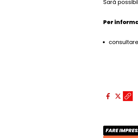
Sarà possibil
Per informa
consultare
Condividi sui so
Condivid
Condiv
Copi
FARE IMPRE
CATEGORIA 