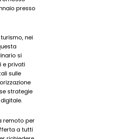
ennaio presso
 turismo, nei
questa
inario si
 e privati
li sulle
orizzazione
se strategie
igitale.
 da remoto per
ferta a tutti
per richiedere