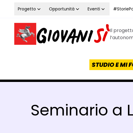
Vai al contenuto
Progetto
Opportunità
Eventi
#StoriePos
Il proget
Homepage Giovanisì - Progetto della Regione Tos
l’autonomi
STUDIO E MI
Seminario a L