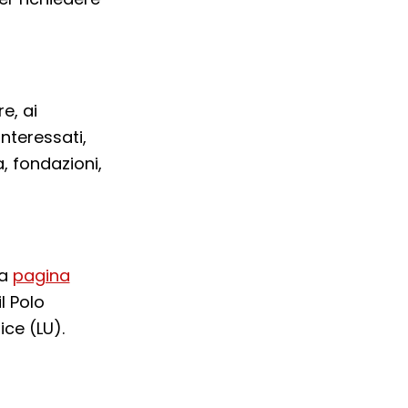
e, ai
interessati,
a, fondazioni,
la
pagina
l Polo
ce (LU).