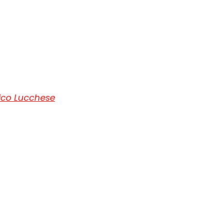
ico Lucchese
ra del browser
l browser
 finestra del browser