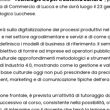
 di Commercio di Lucca e che avrà luogo il 23 g
ologico Lucchese.
erà sulla digitalizzazione dei processi produttivi nel
li e nel settore agroalimentare e servizi e di come 
definisca i modelli di business di riferimento. Il sem
biettivo di fornire ad imprese ed operatori pubblici
a culturale approfondimenti metodologici e strumenta
di Industria 4.0, mostrando come la gestione e val
 base culturale oggi non può prescindere da preci
t, marketing e di comunicazione tipiche dell’era d
zione frontale, è prevista un’attività di tutoraggio
ccessivo al corso, consistente nella possibilità, of
i, di interagire con il docente che terrà la lezione 