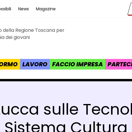
sibili
News
Magazine
to della Regione Toscana per
cana
a dei giovani
 FORMO
LAVORO
FACCIO IMPRESA
PARTEC
ucca sulle Tecnolo
Sistema Cultura