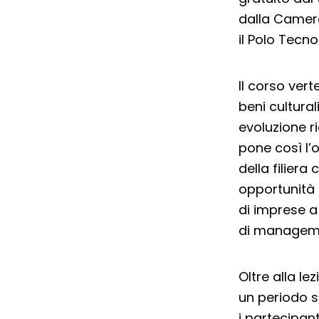
dalla Camera
il Polo Tecn
Il corso vert
beni cultura
evoluzione ri
pone così l’o
della filier
opportunità 
di imprese a
di managemen
Oltre alla le
un periodo su
i partecipant