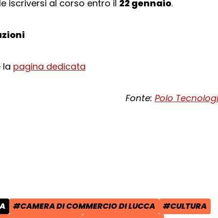
e iscriversi al corso entro il
22 gennaio
.
zioni
 la
pagina dedicata
Fonte:
Polo Tecnolog
cial:
i su Facebook - apre una nuova finest
idi su X - apre una nuova finestra de
a il link e condividi - apre una nuova
SA
#CAMERA DI COMMERCIO DI LUCCA
#CULTURA
POST:
TAG:
TAG: