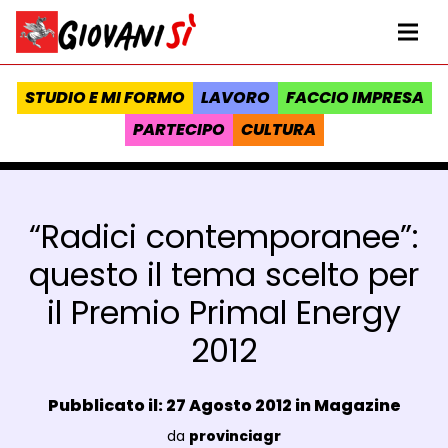
Vai al contenuto
Homepage Giovanisì - Progetto della Regione Toscana
Me
STUDIO E MI FORMO
LAVORO
FACCIO IMPRESA
PARTECIPO
CULTURA
“Radici contemporanee”:
questo il tema scelto per
il Premio Primal Energy
2012
Data e ora:
Pubblicato il: 27 Agosto 2012 in
Magazine
Luogo:
da
provinciagr