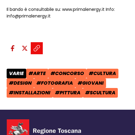
Il bando è consultabile su: www.primalenergy.it Info:
info@primalenergy.it
Condividi sui social:
Condividi su Facebook - apre una n
Condividi su X - apre una nuova
Copia il link e condividi - a
VARIE
#ARTE
#CONCORSO
#CULTURA
CATEGORIA POST:
TAG:
TAG:
TAG:
#DESIGN
#FOTOGRAFIA
#GIOVANI
TAG:
TAG:
TAG:
#INSTALLAZIONI
#PITTURA
#SCULTURA
TAG:
TAG:
TAG: