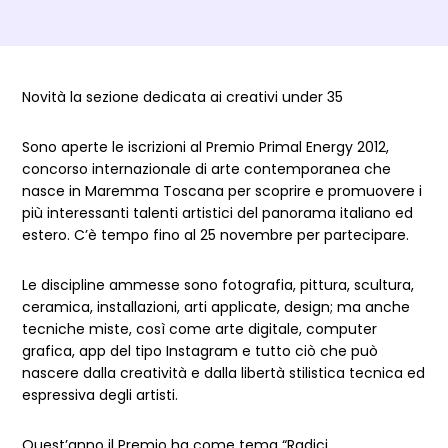
Dettagli Post Magazine
Novità la sezione dedicata ai creativi under 35
Sono aperte le iscrizioni al Premio Primal Energy 2012,
concorso internazionale di arte contemporanea che
nasce in Maremma Toscana per scoprire e promuovere i
più interessanti talenti artistici del panorama italiano ed
estero. C’è tempo fino al 25 novembre per partecipare.
Le discipline ammesse sono fotografia, pittura, scultura,
ceramica, installazioni, arti applicate, design; ma anche
tecniche miste, così come arte digitale, computer
grafica, app del tipo Instagram e tutto ciò che può
nascere dalla creatività e dalla libertà stilistica tecnica ed
espressiva degli artisti.
Quest’anno il Premio ha come tema “Radici