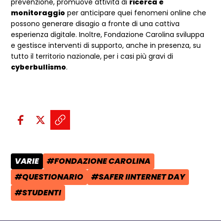
prevenzione, promuove attività di
ricerca e
monitoraggio
per anticipare quei fenomeni online che
possono generare disagio a fronte di una cattiva
esperienza digitale. Inoltre, Fondazione Carolina sviluppa
e gestisce interventi di supporto, anche in presenza, su
tutto il territorio nazionale, per i casi più gravi di
cyberbullismo
.
Condividi sui social:
Condividi su Facebook - apre una n
Condividi su X - apre una nuova
Copia il link e condividi - a
VARIE
#FONDAZIONE CAROLINA
CATEGORIA POST:
TAG:
#QUESTIONARIO
#SAFER IINTERNET DAY
TAG:
TAG:
#STUDENTI
TAG: