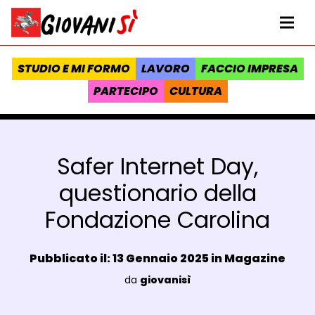
Vai al contenuto
Homepage Giovanisì - Progetto della Regione Toscana
Me
STUDIO E MI FORMO
LAVORO
FACCIO IMPRESA
PARTECIPO
CULTURA
Safer Internet Day,
questionario della
Fondazione Carolina
Data e ora:
Pubblicato il: 13 Gennaio 2025 in
Magazine
Luogo:
da
giovanisì