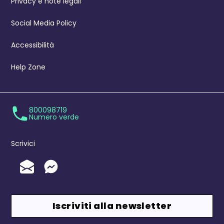
Privacy e note legali
Social Media Policy
Accessibilità
Help Zone
800098719
Numero verde
Scrivici
Invia un'Email
Messenger
Iscriviti alla newsletter