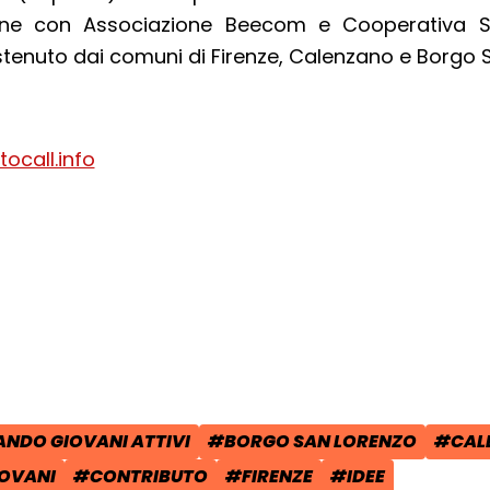
one con Associazione Beecom e Cooperativa So
stenuto dai comuni di Firenze, Calenzano e Borgo 
ocall.info
cial:
i su Facebook - apre una nuova finest
idi su X - apre una nuova finestra de
a il link e condividi - apre una nuova
NDO GIOVANI ATTIVI
#BORGO SAN LORENZO
#CAL
POST:
:
TAG:
TAG:
OVANI
#CONTRIBUTO
#FIRENZE
#IDEE
TAG:
TAG:
TAG: