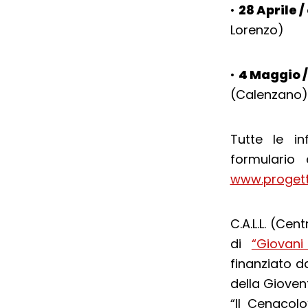
•
28 Aprile /
Lorenzo)
•
4 Maggio / 
(Calenzano)
Tutte le in
formulario
www.progetto
C.A.L.L. (Cen
di
“Giovani 
finanziato d
della Giovent
“Il Cenacol