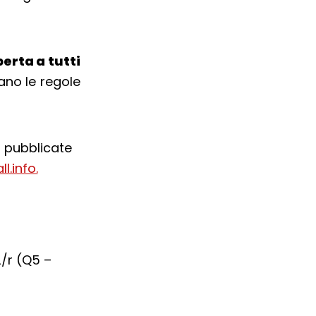
erta a tutti
ano le regole
o pubblicate
.info.
2/r (Q5 –