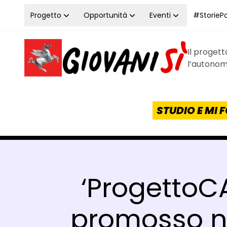
Vai al contenuto
Progetto
Opportunità
Eventi
#StoriePos
Il proget
Homepage Giovanisì - Progetto della Regione Tos
l’autonomi
STUDIO E MI
‘ProgettoCA
promosso ne