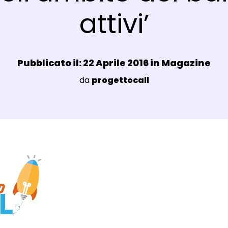
attivi’
Data e ora:
Pubblicato il: 22 Aprile 2016 in
Magazine
Luogo:
da
progettocall
agli Post Magazine