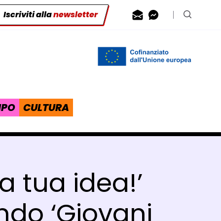
Iscriviti alla
newsletter
Contattaci via
Contattaci 
Cerca n
IPO
CULTURA
a tua idea!’
ndo ‘Giovani