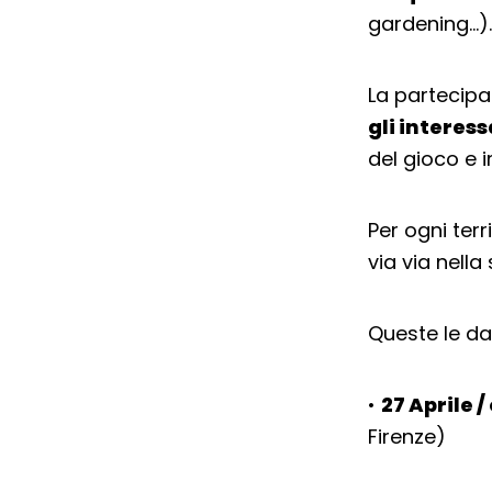
gardening…).
La partecipa
gli interess
del gioco e 
Per ogni terr
via via nella
Queste le dat
•
27 Aprile /
Firenze)