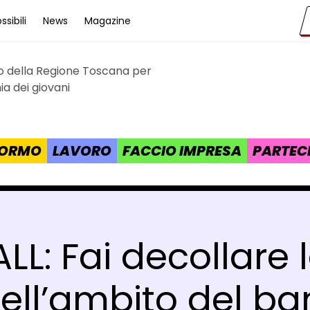
sibili
News
Magazine
to della Regione Toscana per
cana
a dei giovani
 FORMO
LAVORO
FACCIO IMPRESA
PARTEC
LL: Fai decollare l
ll’ambito del ba