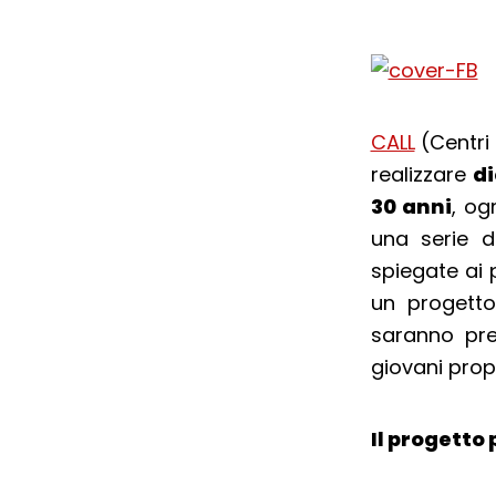
CALL
(Centri 
realizzare
di
30 anni
, o
una serie d
spiegate ai 
un progetto
saranno pre
giovani propo
Il progetto