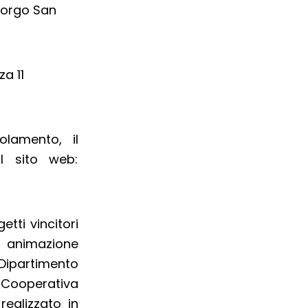
Borgo San
a 11
olamento, il
l sito web:
etti vincitori
 animazione
 Dipartimento
di Cooperativa
ealizzato in