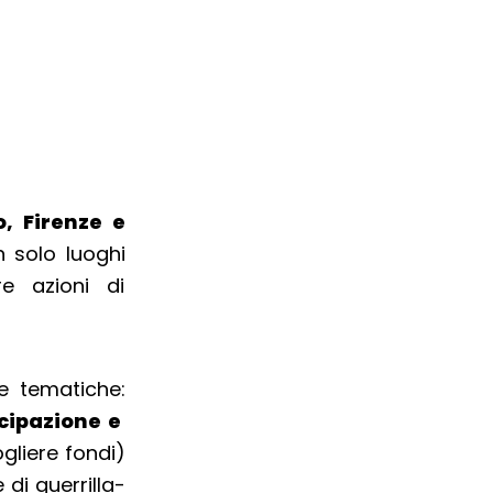
, Firenze e
n solo luoghi
e azioni di
e tematiche:
cipazione e
gliere fondi)
di guerrilla-