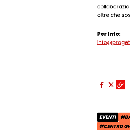
collaborazi
oltre che so
Per Info:
info@progett
Condividi sui so
Condivid
Condiv
Copi
EVENTI
#BA
CATEGORIA 
TAG
#CENTRO GI
TAG: