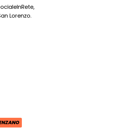
cialeInRete,
San Lorenzo.
ra del browser
l browser
 finestra del browser
ENZANO