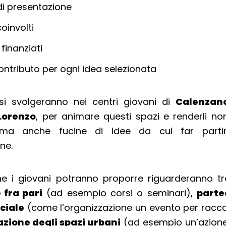
 di presentazione
coinvolti
 finanziati
ontributo per ogni idea selezionata
 si svolgeranno nei centri giovani di
Calenzano
Lorenzo
, per animare questi spazi e renderli no
, ma anche fucine di idee da cui far partir
ne.
che i giovani potranno proporre riguarderanno tr
 fra pari
(ad esempio corsi o seminari),
parte
ciale
(come l’organizzazione un evento per racco
cazione degli spazi urbani
(ad esempio un’azione 