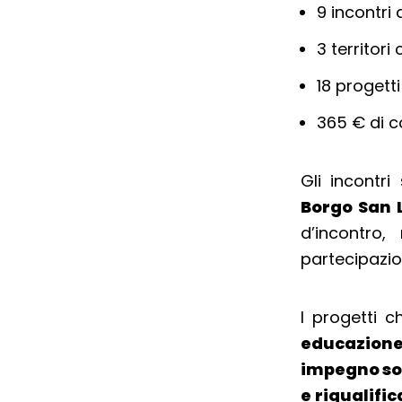
9 incontri
3 territori 
18 progetti
365 € di c
Gli incontri
Borgo San 
d’incontro
partecipazio
I progetti 
educazione
impegno so
e riqualifi