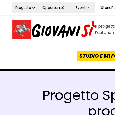
Vai al contenuto
Progetto
Opportunità
Eventi
#StoriePos
Il proget
Homepage Giovanisì - Progetto della Regione Tos
l’autonomi
STUDIO E MI
Progetto S
prog