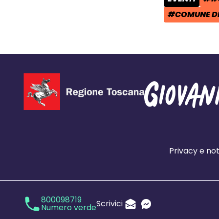
CATEGORIA 
TAG
#COMUNE DI
TAG:
Privacy e not
800098719
Scrivici
Numero verde
Invia un'Email
Messenger