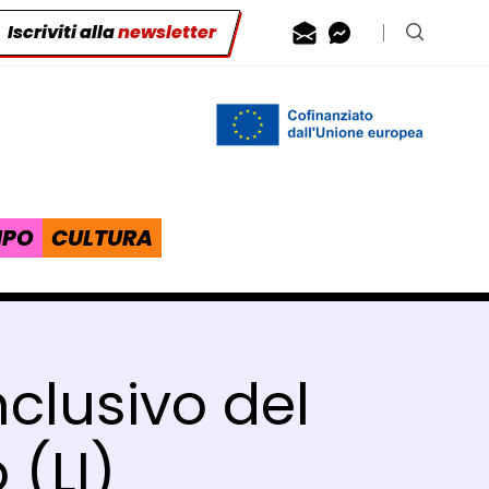
Iscriviti alla
newsletter
Contattaci via
Contattaci 
Cerca n
IPO
CULTURA
clusivo del
 (LI)