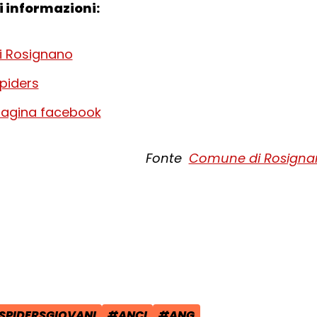
i informazioni:
 Rosignano
piders
pagina facebook
Fonte
Comune di Rosigna
cial:
i su Facebook - apre una nuova finest
idi su X - apre una nuova finestra de
a il link e condividi - apre una nuova
SPIDERSGIOVANI
#ANCI
#ANG