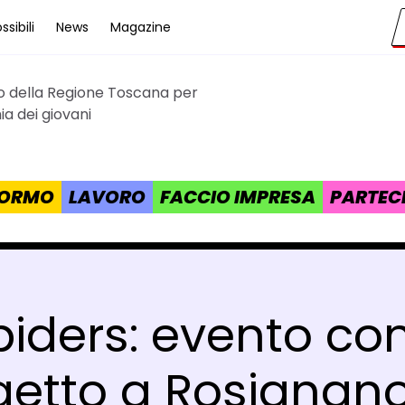
sibili
News
Magazine
to della Regione Toscana per
cana
a dei giovani
 FORMO
LAVORO
FACCIO IMPRESA
PARTEC
piders: evento con
etto a Rosignano