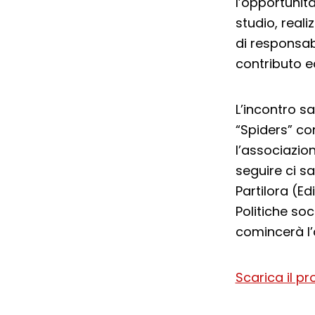
l’opportunit
studio, real
di responsabi
contributo e
L’incontro sa
“Spiders” co
l’associazio
seguire ci sa
Partilora (Ed
Politiche soc
comincerà l’
Scarica il 