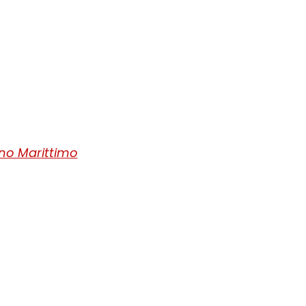
no Marittimo
ra del browser
l browser
 finestra del browser