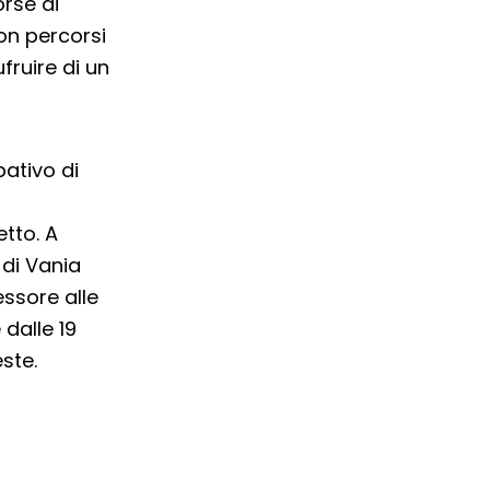
rse di
on percorsi
fruire di un
pativo di
tto. A
 di Vania
essore alle
 dalle 19
ste.