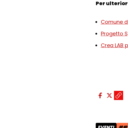
Per ulterior
Comune di
Progetto S
Crea LAB 
Condividi sui so
Condivid
Condiv
Copi
EVENTI
##‎