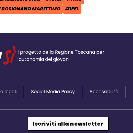
POST:
:
TAG:
TAG:
 ROSIGNANO MARITTIMO
#IFEL
TAG:
Il progetto della Regione Toscana per
l’autonomia dei giovani
e legali
Social Media Policy
Accessibilità
Iscriviti alla newsletter