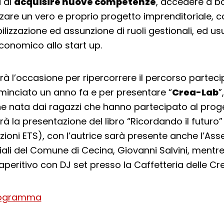
à di
acquisire nuove competenze
, accedere a bo
izzare un vero e proprio progetto imprenditoriale, c
lizzazione ed assunzione di ruoli gestionali, ed usu
conomico allo start up.
rà l’occasione per ripercorrere il percorso parteci
minciato un anno fa e per presentare “
Crea-Lab
”,
ne nata dai ragazzi che hanno partecipato al proge
rà la presentazione del libro “Ricordando il futuro”
izioni ETS), con l’autrice sarà presente anche l’Ass
iali del Comune di Cecina, Giovanni Salvini, mentre
aperitivo con DJ set presso la Caffetteria delle Cre
programma