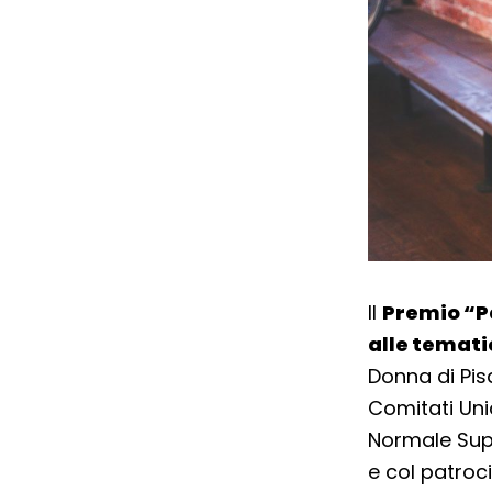
Il
Premio “Pa
alle temati
Donna di Pisa
Comitati Uni
Normale Supe
e col patroci