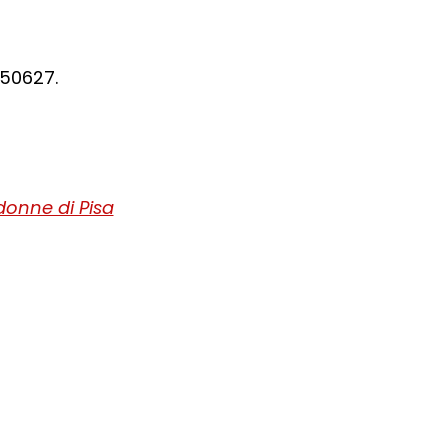
550627.
donne di Pisa
ra del browser
l browser
 finestra del browser