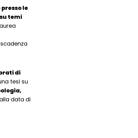
 presso le
 su temi
laurea
i scadenza
rati di
na tesi su
pologia,
alla data di