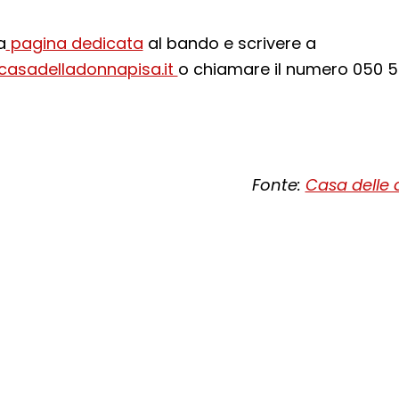
a
pagina dedicata
al bando e scrivere a
casadelladonnapisa.it
o chiamare il numero 050 
Fonte:
Casa delle 
cial:
i su Facebook - apre una nuova finest
idi su X - apre una nuova finestra de
a il link e condividi - apre una nuova