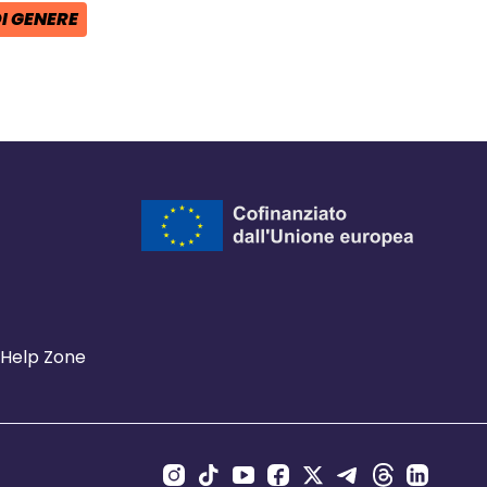
I GENERE
Help Zone
Canali Social