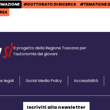
ORMAZIONE
#DOTTORATO DI RICERCA
#TEMATICHE D
POST:
TAG:
TAG:
UREA
Il progetto della Regione Toscana per
l’autonomia dei giovani
e legali
Social Media Policy
Accessibilità
Iscriviti alla newsletter