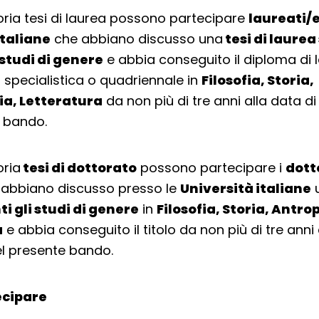
oria tesi di laurea possono partecipare
laureati/e
italiane
che abbiano discusso una
tesi di laurea
 studi di genere
e abbia conseguito il diploma di 
 specialistica o quadriennale in
Filosofia, Storia,
a, Letteratura
da non più di tre anni alla data d
 bando.
oria
tesi di dottorato
possono partecipare i
dotto
abbiano discusso presso le
Università italiane
u
i gli studi di genere
in
Filosofia, Storia, Antro
a
e abbia conseguito il titolo da non più di tre anni 
l presente bando.
cipare