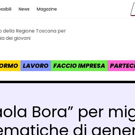
sibili
News
Magazine
to della Regione Toscana per
cana
a dei giovani
 FORMO
LAVORO
FACCIO IMPRESA
PARTEC
ola Bora” per migl
ematiche di gene