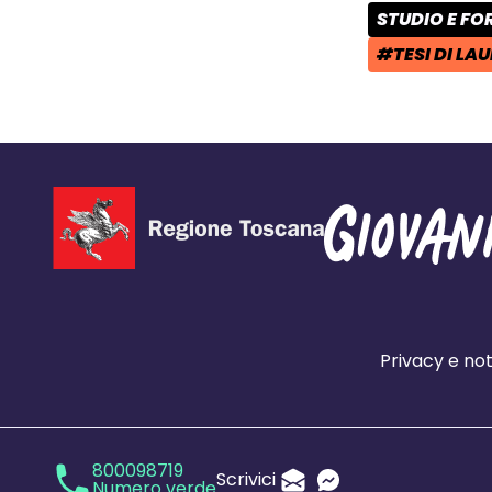
STUDIO E F
CATEGORIA 
#TESI DI LA
TAG:
Privacy e not
800098719
Scrivici
Numero verde