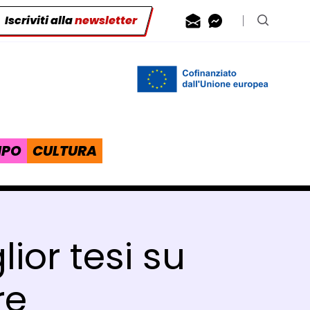
Iscriviti alla
newsletter
Contattaci via
Contattaci 
Cerca n
IPO
CULTURA
ior tesi su
re