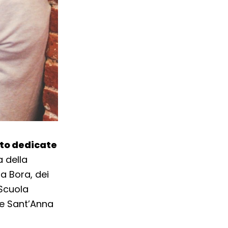
ato dedicate
 della
la Bora, dei
 Scuola
re Sant’Anna