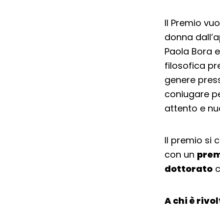
Il Premio vuo
donna dall’a
Paola Bora e
filosofica p
genere presso
coniugare pe
attento e nu
Il premio si
con un
prem
dottorato
c
A chi è rivo