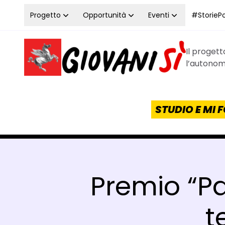
Vai al contenuto
Progetto
Opportunità
Eventi
#StoriePos
Il proget
Homepage Giovanisì - Progetto della Regione Tos
l’autonomi
STUDIO E MI
Premio “Pa
t