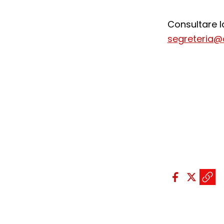
Consultare l
segreteria@
Condividi sui so
Condivid
Condiv
Copi