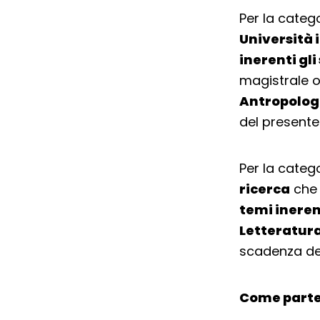
Per la categ
Università 
inerenti gli
magistrale o
Antropologi
del presente
Per la categ
ricerca
che 
temi inerent
Letteratur
scadenza de
Come parte