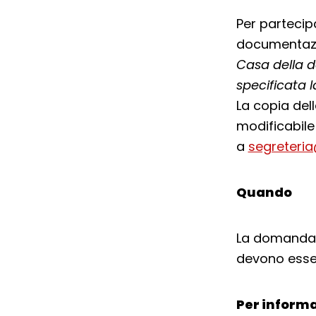
Per partecip
documentazi
Casa della do
specificata l
La copia del
modificabile
a
segreteria
Quando
La domanda d
devono esser
Per informa