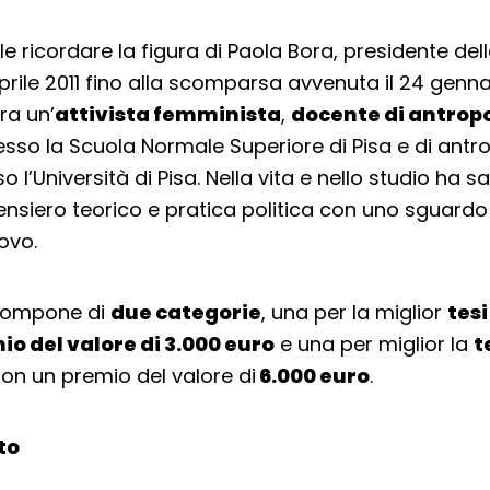
le ricordare la figura di Paola Bora, presidente del
prile 2011 fino alla scomparsa avvenuta il 24 genna
ra un’
attivista femminista
,
docente di antrop
resso la Scuola Normale Superiore di Pisa e di antr
 l’Università di Pisa. Nella vita e nello studio ha s
nsiero teorico e pratica politica con uno sguard
ovo.
 compone di
due categorie
, una per la miglior
tesi
io del valore di 3.000 euro
e una per miglior la
t
on un premio del valore di
6.000 euro
.
lto