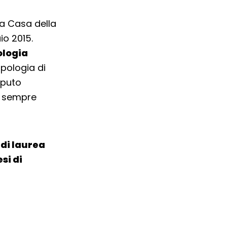
la Casa della
io 2015.
ologia
opologia di
aputo
o sempre
 di laurea
esi di