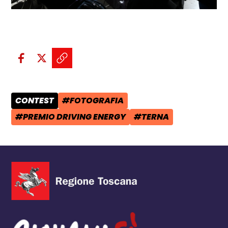
Condividi sui social:
Condividi su Facebook - apre una n
Condividi su X - apre una nuova
Copia il link e condividi - a
CONTEST
#FOTOGRAFIA
CATEGORIA POST:
TAG:
#PREMIO DRIVING ENERGY
#TERNA
TAG:
TAG: