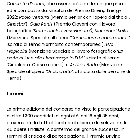
Comitato d’onore
, che assegnerà uno dei cinque premi
ed è composto dai vincitori del Premio Driving Energy
2022:
Paolo Ventura
(Premio Senior con l’opera dal titolo
‘I
Ginestra’
),
Gaia Renis
(Premio Giovani con il lavoro
fotografico
‘Stereocaulon vesuvianum’)
,
Mohamed Keita
(Menzione Speciale all’opera
‘Camminare e camminare…’
ispirata al tema ‘Normalità contemporanea’),
Eva
Frapiccini
(Menzione Speciale al lavoro fotografico
‘La
porta di luce alias hommage to D.M.’
ispirata al tema
‘Circolarità. Corsi e ricorsi’), e
Andrea Botto
(Menzione
Speciale all’opera
‘Onda d’urto’
, attribuita dalle persone di
Terna).
I premi
La prima edizione del concorso ha visto la partecipazione
di oltre 1.300 candidati di ogni età, dai 18 agli 85 anni,
provenienti da tutto il territorio italiano, e la selezione di
40 opere finaliste. A conferma del grande successo, in
termini di critica e di partecipazione, il Premio Driving