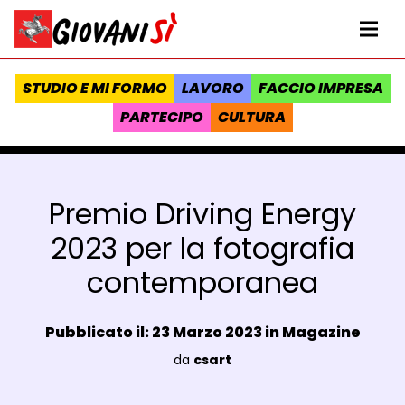
Vai al contenuto
Homepage Giovanisì - Progetto della Regione Toscana
Me
STUDIO E MI FORMO
LAVORO
FACCIO IMPRESA
PARTECIPO
CULTURA
Premio Driving Energy
2023 per la fotografia
contemporanea
Data e ora:
Pubblicato il: 23 Marzo 2023 in
Magazine
Luogo:
da
csart