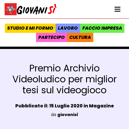
Vai al contenuto
Homepage Giovanisì - Progetto della Regione Toscana
Me
STUDIO E MI FORMO
LAVORO
FACCIO IMPRESA
PARTECIPO
CULTURA
Premio Archivio
Videoludico per miglior
tesi sul videogioco
Data e ora:
Pubblicato il: 15 Luglio 2020 in
Magazine
Luogo:
da
giovanisì