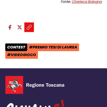
Fonte:
Cineteca Bologna
Condividi sui social:
Condividi su Facebook - apre una n
Condividi su X - apre una nuova
Copia il link e condividi - a
CONTEST
#PREMIO TESI DI LAUREA
CATEGORIA POST:
TAG:
#VIDEOGIOCO
TAG: