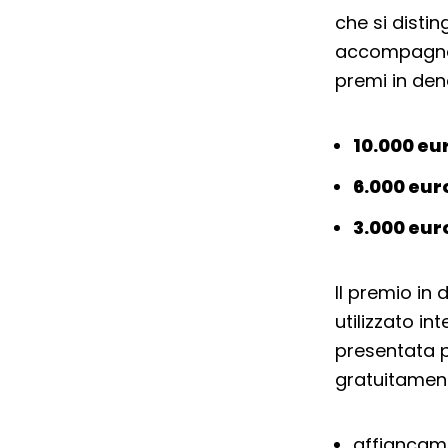
che si disti
accompagnat
premi in den
10.000 eu
6.000 eur
3.000 eur
Il premio in
utilizzato in
presentata p
gratuitamente
affiancame