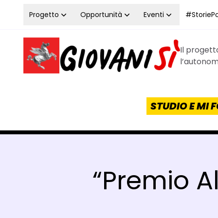
Vai al contenuto
Progetto
Opportunità
Eventi
#StoriePos
Il proget
Homepage Giovanisì - Progetto della Regione Tos
l’autonomi
STUDIO E MI
“Premio Al