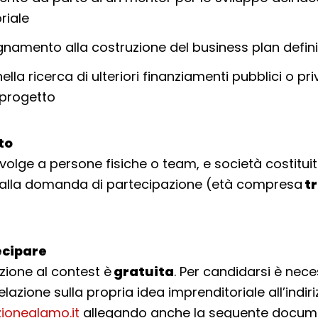
riale
mento alla costruzione del business plan defini
lla ricerca di ulteriori finanziamenti pubblici o priv
 progetto
lto
 rivolge a persone fisiche o team, e società costitu
dalla domanda di partecipazione (età compresa
tr
cipare
zione al contest è
gratuita
. Per candidarsi è nece
elazione sulla propria idea imprenditoriale all’indir
ionealamo.it
allegando anche la seguente docum