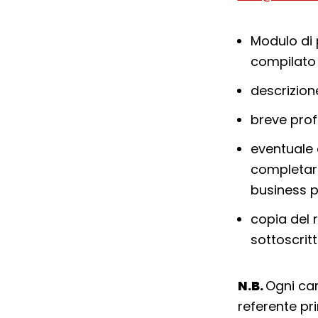
Modulo di 
compilato 
descrizion
breve prof
eventuale 
completar
business p
copia del 
sottoscrit
N.B.
Ogni ca
referente pri