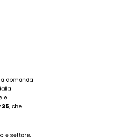
e la domanda
dalla
e e
 35
, che
o e settore,