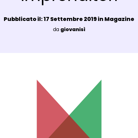
Data e ora:
Pubblicato il: 17 Settembre 2019 in
Magazine
Luogo:
da
giovanisì
agli Post Magazine