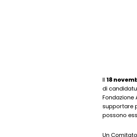
Il
18 novemb
di candidatu
Fondazione A
supportare p
possono esse
Un Comitato 