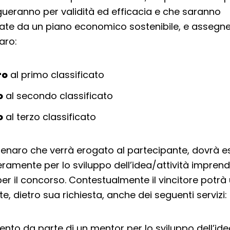
ngueranno per validità ed efficacia e che saranno
e da un piano economico sostenibile, e assegner
aro:
ro
al primo classificato
o
al secondo classificato
o
al terzo classificato
 denaro che verrà erogato al partecipante, dovrà e
teramente per lo sviluppo dell’idea/attività imprend
er il concorso. Contestualmente il vincitore potrà 
, dietro sua richiesta, anche dei seguenti servizi:
nto da parte di un mentor per lo sviluppo dell’ide