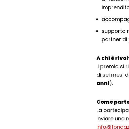
imprendito
accompagna
supporto ne
partner di
A chi è rivo
Il premio si
di sei mesi 
anni
).
Come parte
La partecipa
inviare una r
info@fondaz