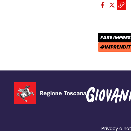
Condividi sui so
Condivid
Condiv
Copi
FARE IMPRE
CATEGORIA 
#IMPRENDIT
TAG:
Privacy e not