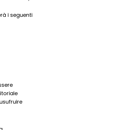
à i seguenti
ssere
itoriale
usufruire
a