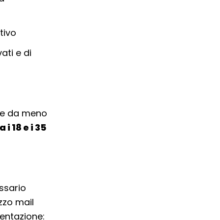
tivo
ati e di
ite da meno
a i 18 e i 35
ssario
izzo mail
entazione: