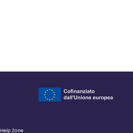
ra del browser
l browser
 finestra del browser
Help Zone