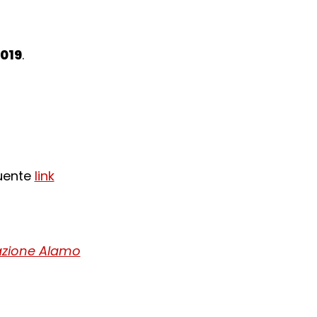
019
.
guente
link
zione Alamo