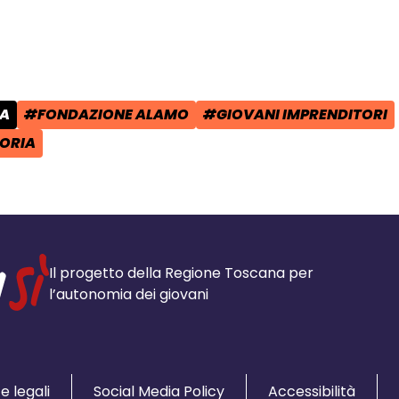
cial:
i su Facebook - apre una nuova finest
idi su X - apre una nuova finestra de
a il link e condividi - apre una nuova
SA
#FONDAZIONE ALAMO
#GIOVANI IMPRENDITORI
POST:
TAG:
TAG:
ORIA
Il progetto della Regione Toscana per
l’autonomia dei giovani
e legali
Social Media Policy
Accessibilità