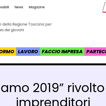
sibili
News
Magazine
to della Regione Toscana per
cana
a dei giovani
 FORMO
LAVORO
FACCIO IMPRESA
PARTEC
amo 2019” rivolto
imprenditori