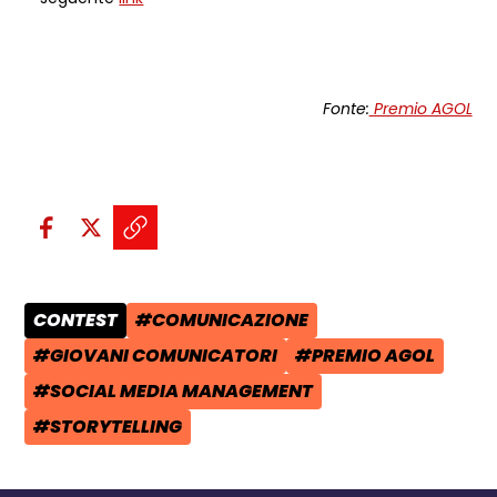
Fonte:
Premio AGOL
Condividi sui social:
Condividi su Facebook - apre una n
Condividi su X - apre una nuova
Copia il link e condividi - a
CONTEST
#COMUNICAZIONE
CATEGORIA POST:
TAG:
#GIOVANI COMUNICATORI
#PREMIO AGOL
TAG:
TAG:
#SOCIAL MEDIA MANAGEMENT
TAG:
#STORYTELLING
TAG: