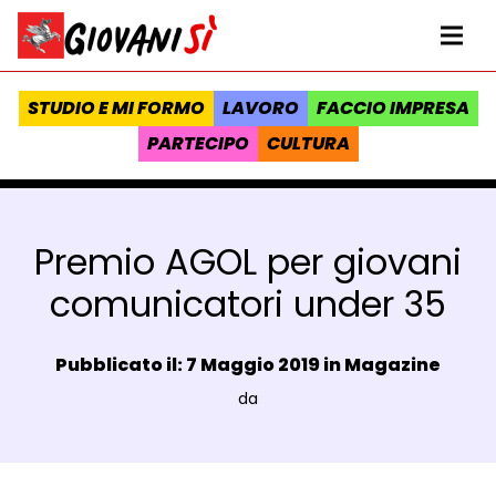
Vai al contenuto
Homepage Giovanisì - Progetto della Regione Toscana
Me
STUDIO E MI FORMO
LAVORO
FACCIO IMPRESA
PARTECIPO
CULTURA
Premio AGOL per giovani
comunicatori under 35
Data e ora:
Pubblicato il: 7 Maggio 2019 in
Magazine
Luogo:
da