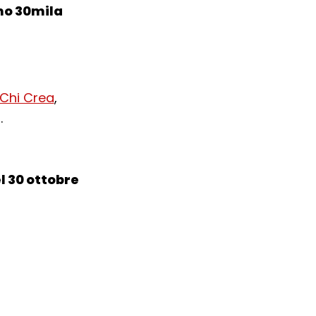
o 30mila
 Chi Crea
,
.
el 30 ottobre