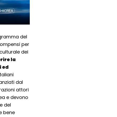
rogramma del
 compensi per
culturale dei
rire la
i ed
taliani
anziati dal
zioni attori
nea e devono
e del
me bene