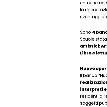
comune acces
la rigenerazi
svantaggiat
Sono
4 ban
Scuole statal
artistici: 
Libro e lett
Nuove oper
Il bando “Nuo
realizzazion
interpreti 
residenti all
soggetti pubb