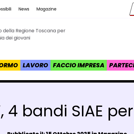
sibili
News
Magazine
to della Regione Toscana per
cana
a dei giovani
 FORMO
LAVORO
FACCIO IMPRESA
PARTEC
, 4 bandi SIAE per 
Data e ora:
Pubblicato il: 15 Ottobre 2025 in
Magazine