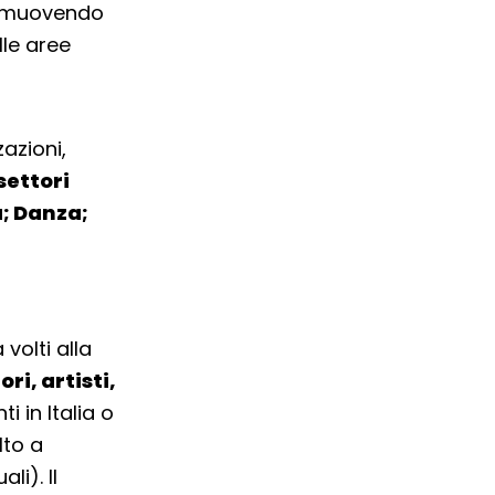
romuovendo
lle aree
zazioni,
settori
a; Danza;
volti alla
ri, artisti,
i in Italia o
lto a
li). Il