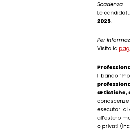
Scadenza
Le candidat
2025
.
Per informaz
Visita la
pag
Professiona
Il bando “Pro
professiona
artistiche,
conoscenze e 
esecutori di 
all’estero ma
o privati (in