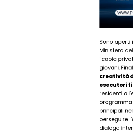
Sono aperti 
Ministero de
“copia priva
giovani. Fin
creatività d
esecutori fi
residenti all
programma de
principali n
perseguire l’
dialogo inte