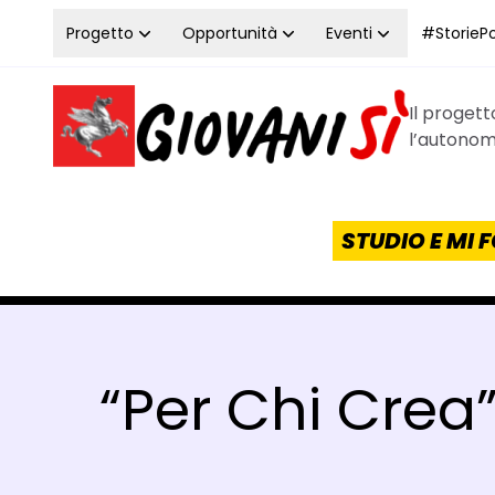
Vai al contenuto
Progetto
Opportunità
Eventi
#StoriePos
Il proget
Homepage Giovanisì - Progetto della Regione Tos
l’autonomi
STUDIO E MI
“Per Chi Crea”