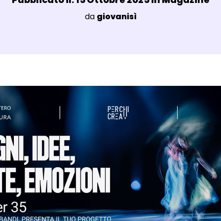
Luogo:
da
giovanisì
agli Post Magazine