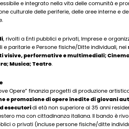
sibile e integrato nella vita delle comunità e p
one culturale delle periferie, delle aree interne e de
e.
di
, rivolti a Enti pubblici e privati, Imprese e organiz
i e paritarie e Persone fisiche/Ditte individuali, nei
Arti visive, performative e multimediali; Cinem
ura; Musica; Teatro
.
e
ve Opere” finanzia progetti di produzione artistica 
e e promozione di opere inedite di giovani auto
ed esecutori
di età non superiore ai 35 anni resident
’estero ma con cittadinanza italiana. Il bando è rivo
lici o privati (incluse persone fisiche/ditte individua