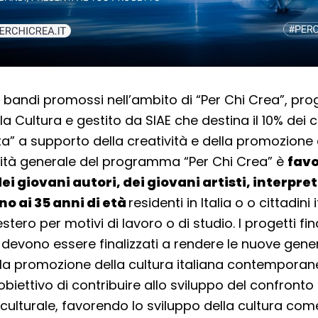
i bandi promossi nell’ambito di “Per Chi Crea”, p
lla Cultura e gestito da SIAE che destina il 10% dei
ta” a supporto della creatività e della promozione 
alità generale del programma “Per Chi Crea” è
favo
ei giovani autori, dei giovani artisti, interpret
no ai 35 anni di età
residenti in Italia o o cittadini i
’estero per motivi di lavoro o di studio. I progetti fin
vono essere finalizzati a rendere le nuove genera
ella promozione della cultura italiana contempora
obiettivo di contribuire allo sviluppo del confronto 
rculturale, favorendo lo sviluppo della cultura co