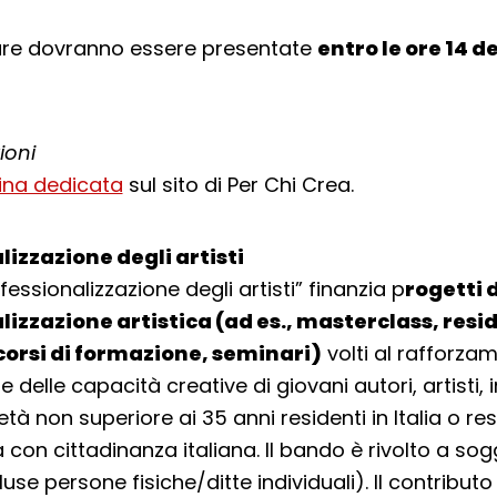
ure dovranno essere presentate
entro le ore 14 d
ioni
ina dedicata
sul sito di Per Chi Crea.
lizzazione degli artisti
fessionalizzazione degli artisti” finanzia p
rogetti d
lizzazione artistica (ad es., masterclass, resi
 corsi di formazione, seminari)
volti al rafforza
delle capacità creative di giovani autori, artisti, i
età non superiore ai 35 anni residenti in Italia o res
 con cittadinanza italiana. Il bando è rivolto a sog
cluse persone fisiche/ditte individuali). Il contribut