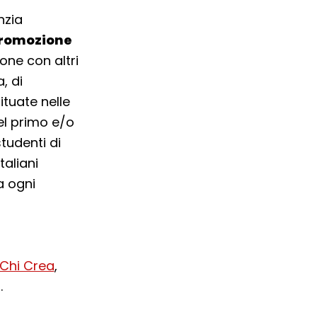
nzia
 promozione
one con altri
, di
ituate nelle
del primo e/o
tudenti di
taliani
a ogni
 Chi Crea
,
.