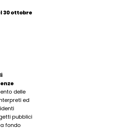
el 30 ottobre
i
denze
mento delle
nterpreti ed
identi
getti pubblici
o a fondo