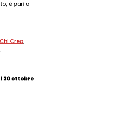
o, è pari a
 Chi Crea
,
.
el 30 ottobre