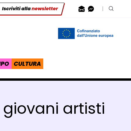
Iscriviti alla
newsletter
Contattaci via
Contattaci 
Cerca n
IPO
CULTURA
giovani artisti