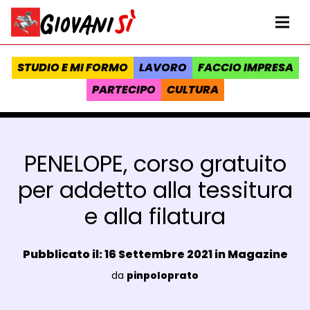
Vai al contenuto
Homepage Giovanisì - Progetto della Regione Toscana
Me
STUDIO E MI FORMO
LAVORO
FACCIO IMPRESA
PARTECIPO
CULTURA
PENELOPE, corso gratuito
per addetto alla tessitura
e alla filatura
Data e ora:
Pubblicato il: 16 Settembre 2021 in
Magazine
Luogo:
da
pinpoloprato