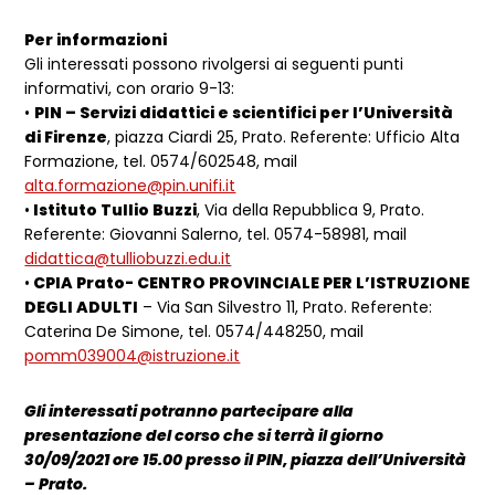
Per informazioni
Gli interessati possono rivolgersi ai seguenti punti
informativi, con orario 9-13:
•
PIN – Servizi didattici e scientifici per l’Università
di Firenze
, piazza Ciardi 25, Prato. Referente: Ufficio Alta
Formazione, tel. 0574/602548, mail
alta.formazione@pin.unifi.it
•
Istituto Tullio Buzzi
, Via della Repubblica 9, Prato.
Referente: Giovanni Salerno, tel. 0574-58981, mail
didattica@tulliobuzzi.edu.it
•
CPIA Prato- CENTRO PROVINCIALE PER L’ISTRUZIONE
DEGLI ADULTI
– Via San Silvestro 11, Prato. Referente:
Caterina De Simone, tel. 0574/448250, mail
pomm039004@istruzione.it
Gli interessati potranno partecipare alla
presentazione del corso che si terrà il giorno
30/09/2021 ore 15.00 presso il PIN, piazza dell’Università
– Prato.