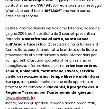
contatti il numero 3384948854 ed inviare un messaggio
WhatsApp con il testo “
IGFLASH”
che varrà come
adesione al servizio.
La Rete InformaGiovani del Valdarno Inferiore, nasce nel
giugno 2002, ed è costituita da 3 sportelli presenti sul
territorio:
Castelfranco di Sotto, Santa Croce
sull’Arno e Fucecchio
. Quest’ultimo ha la funzione di
Centro Rete, coordinando tutte le attività della Rete e
provvedendo allo smistamento delle informazioni per i
vari sportelli. Ciascuno sportello offre un servizio di
accoglienza, informazione e primo
orientamento su
scuola, università, formazione, lavoro, servizio
civile, associazionismo, tempo libero e mobilità in
Europa,
tra queste anche alcune delle opportunità
promosse nell’ambito di
Giovanisì, il progetto della
Regione Toscana per l’autonomia dei giovani
(
www.giovanisi.it
)
Inoltre, presso gli sportelli vengono anche organizzati,
periodicamente, incontri di approfondimento