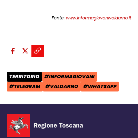
Fonte:
www.informagiovanivaldarno.it
Condividi sui social:
Condividi su Facebook - apre una n
Condividi su X - apre una nuova
Copia il link e condividi - a
TERRITORIO
#INFORMAGIOVANI
CATEGORIA POST:
TAG:
#TELEGRAM
#VALDARNO
#WHATSAPP
TAG:
TAG:
TAG: