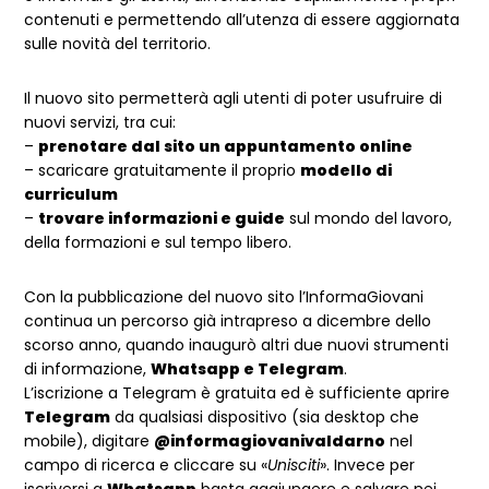
contenuti e permettendo all’utenza di essere aggiornata
sulle novità del territorio.
Il nuovo sito permetterà agli utenti di poter usufruire di
nuovi servizi, tra cui:
–
prenotare dal sito un appuntamento online
– scaricare gratuitamente il proprio
modello di
curriculum
–
trovare informazioni e guide
sul mondo del lavoro,
della formazioni e sul tempo libero.
Con la pubblicazione del nuovo sito l’InformaGiovani
continua un percorso già intrapreso a dicembre dello
scorso anno, quando inaugurò altri due nuovi strumenti
di informazione,
Whatsapp e Telegram
.
L’iscrizione a Telegram è gratuita ed è sufficiente aprire
Telegram
da qualsiasi dispositivo (sia desktop che
mobile), digitare
@informagiovanivaldarno
nel
campo di ricerca e cliccare su «
Unisciti
». Invece per
iscriversi a
Whatsapp
basta aggiungere e salvare nei