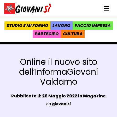
Vai al contenuto
Homepage Giovanisì - Progetto della Regione Toscana
Me
STUDIO E MI FORMO
LAVORO
FACCIO IMPRESA
PARTECIPO
CULTURA
Online il nuovo sito
dell’InformaGiovani
Valdarno
Data e ora:
Pubblicato il: 26 Maggio 2022 in
Magazine
Luogo:
da
giovanisì